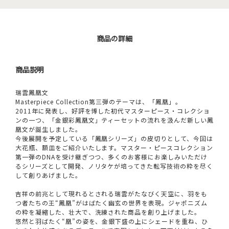
商品の詳細
商品説明
瑞雲鳳凰文
Masterpiece Collection第三弾のテーマは、「鳳凰」。
2011年に発表し、好評を博した初代マスターピース・コレクショ
ンの一つ、「金銀彩鳳凰文」ティーセットの流れを汲んだ新しい鳳
凰文が誕生しました。
今後展開を予定している「鳳凰シリーズ」の皮切りとして、今回は
大花瓶、額皿をご紹介いたします。マスター・ピースコレクション
第一弾のDNAを受け継ぎつつ、多くのお客様にお楽しみいただけ
るシリーズとして開発、ノリタケが培ってきた転写技術の粋を尽く
して創りあげました。
吉祥の前兆として現れるとされる瑞雲がたなびく天空に、羽をも
つ者たちの王“鳳凰”がはばたく幽玄の世界を表現。ジャポニズム
の粋を凝縮した、壮大で、洗練された商品を創り上げました。
悠然と羽ばたく“凰”の姿を、金銀下盛の上にシェードを重ね、ひ