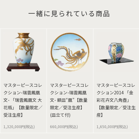
一緒に見られている商品
マスターピースコレ
マスターピースコレ
マスターピースコレ
クション-瑞雲鳳凰
クション-瑞雲鳳凰
クション2014 「金
文- 「瑞雲鳳凰文 大
文- 額皿“凰”【数量
彩花卉文八角壺」
花瓶」【数量限定／
限定／受注生産】
【数量限定／受注生
受注生産】
(皿立て付)
産】
1,320,000円(税込)
660,000円(税込)
1,650,000円(税込)