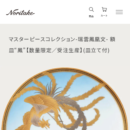
カート
商品
マスターピースコレクション-瑞雲鳳凰文- 額
皿“鳳”【数量限定／受注生産】(皿立て付)