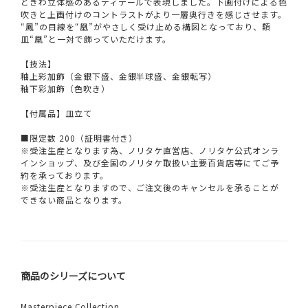
ときわ立体感のあるディテールで表現しました。下画付けによる色
吹きと上画付けのコントラストがより一層奥行きを感じさせます。
“鳳”の目線を“凰”がやさしく受け止める構図となっており、額
皿“凰”と一対で飾っていただけます。
【技法】
釉上彩加飾（金銀下盛、金銀半球盛、金銀転写）
釉下彩加飾（色吹き）
【付属品】皿立て
■限定数 200（証明書付き）
※受注生産となります為、ノリタケ直営店、ノリタケ公式オンラ
インショップ、及び全国のノリタケ取扱い主要百貨店等にてご予
約を承っております。
※受注生産となりますので、ご注文後のキャンセルを承ることが
できない商品となります。
商品のシリーズについて
Masterpiece Collection