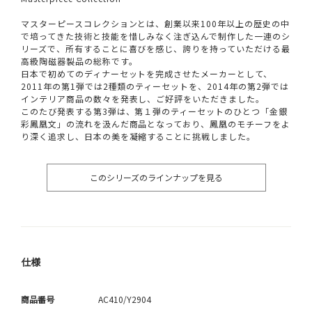
マスターピースコレクションとは、創業以来100年以上の歴史の中
で培ってきた技術と技能を惜しみなく注ぎ込んで制作した一連のシ
リーズで、所有することに喜びを感じ、誇りを持っていただける最
高級陶磁器製品の総称です。
日本で初めてのディナーセットを完成させたメーカーとして、
2011年の第1弾では2種類のティーセットを、2014年の第2弾では
インテリア商品の数々を発表し、ご好評をいただきました。
このたび発表する第3弾は、第１弾のティーセットのひとつ「金銀
彩鳳凰文」の流れを汲んだ商品となっており、鳳凰のモチーフをよ
り深く追求し、日本の美を凝縮することに挑戦しました。
このシリーズのラインナップを見る
仕様
商品番号
AC410/Y2904