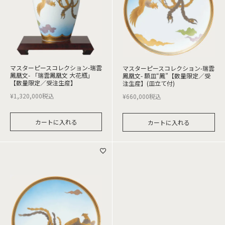
マスターピースコレクション-瑞雲
マスターピースコレクション-瑞雲
鳳凰文- 「瑞雲鳳凰文 大花瓶」
鳳凰文- 額皿“鳳”【数量限定／受
【数量限定／受注生産】
注生産】(皿立て付)
¥
1,320,000
税込
¥
660,000
税込
カートに入れる
カートに入れる