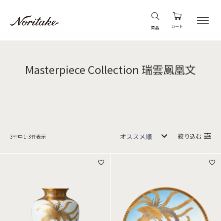
カート
商品
Masterpiece Collection 瑞雲鳳凰文
絞り込む
3
件中
1
-
3
件表示