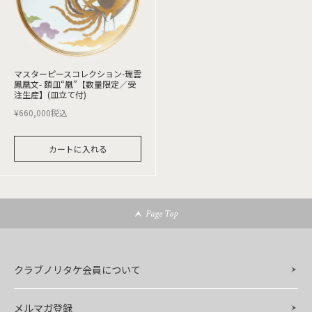
マスターピースコレクション-瑞雲
鳳凰文- 額皿“凰”【数量限定／受
注生産】(皿立て付)
¥
660,000
税込
カートに入れる
Page Top
クラブノリタケ会員について
メルマガ登録