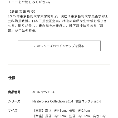
モニーをお愉しみください。
【島田 文雄 教授】
1975年東京藝術大学大学院修了。現在は東京藝術大学美術学部工
芸科陶芸教授。日本工芸会正会員。植物の自然な生命感を感じさ
せる、彫りが美しい青白磁を出発点に、釉下彩技法である「彩
磁」が作品の特長。
このシリーズのラインナップを見る
仕様
商品番号
AC367/Y53904
シリーズ
Masterpiece Collection 2014 [限定コレクション]
サイズ
【本体】高さ：約48cm、長径：約24cm
【台座】長径：約50cm、短径：約30cm、高さ：約