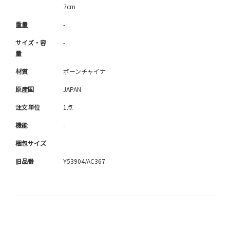
7cm
重量
-
サイズ・容
-
量
材質
ボーンチャイナ
原産国
JAPAN
注文単位
1点
機能
-
梱包サイズ
-
旧品番
Y53904/AC367