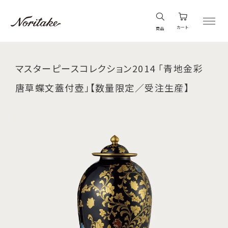
カート
商品
マスターピースコレクション2014 「青地金彩
唐草蝶文蓋付壺」【数量限定／受注生産】