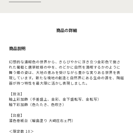
商品の詳細
商品説明
幻想的な濃紺色の世界から、きらびやかに浮き立つ金彩色で施さ
れた葡萄と唐草紋様の中を、のどかに自然を満喫するかのように
舞う蝶の姿は、大地の恵みを受けながら豊かな実りある世界を表
現しています。新たな境地の創造と自然界にある生命の源を、陶磁
器が持つ特性を最大限に活かし表現しました。
【技法】
釉上彩加飾（手差盛上、金彩、金下盛転写、金転写）
釉下彩加飾（色たたき、色吹き）
【台座】
溜色巻紙台（輪島塗り 大崎庄右ェ門）
＜限定数 10＞