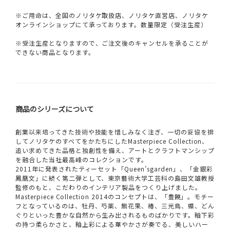
※ご用命は、全国のノリタケ取扱店、ノリタケ直営店、ノリタケ
オンラインショップにて承っております。数量限定（受注生産）
※受注生産となりますので、ご注文後のキャンセルを承ることが
できない商品となります。
商品のシリーズについて
創業以来培ってきた技術や技能を惜しみなく注ぎ、一切の妥協を排
してノリタケのすべてをかたちにしたMasterpiece Collection、
追い求めてきた品格と独創性を備え、アートとクラフトマンシップ
を融合した当社最高峰のコレクションです。
2011年に発表されたティーセット「Queen’sgarden」、「金銀彩
鳳凰文」に続く第二弾として、東京藝術大学工芸科の島田文雄教授
監修のもと、こだわりのインテリア製品をつくり上げました。
Masterpiece Collection 2014のコンセプトは、「豊饒」。モチー
フとなっているのは、牡丹、芍薬、無花果、椿、三光鳥、蝶、どん
ぐりといった豊かな自然から生み出されるものばかりです。釉下彩
の持つ柔らかさと、釉上彩による華やかさが奏でる、美しいハー