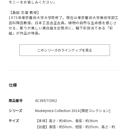
モニーをお愉しみください。
【島田 文雄 教授】
1975年東京藝術大学大学院修了。現在は東京藝術大学美術学部工
芸科陶芸教授。日本工芸会正会員。植物の自然な生命感を感じさ
せる、彫りが美しい青白磁を出発点に、釉下彩技法である「彩
磁」が作品の特長。
このシリーズのラインナップを見る
仕様
商品番号
AC369/Y2902
シリーズ
Masterpiece Collection 2014 [限定コレクション]
サイズ
【本体】高さ：約40cm、長径：約36cm
【台座】長径：約50cm、短径：約35cm、高さ：約