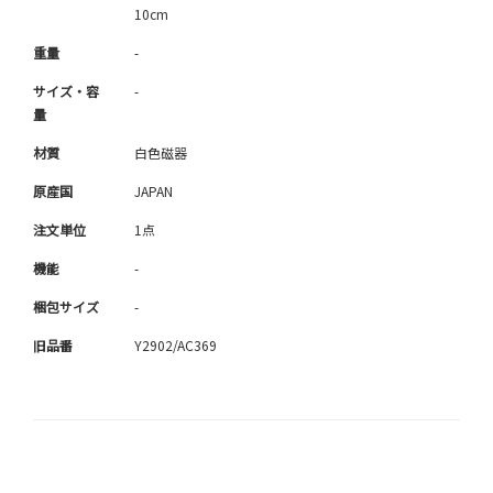
10cm
重量
-
サイズ・容
-
量
材質
白色磁器
原産国
JAPAN
注文単位
1点
機能
-
梱包サイズ
-
旧品番
Y2902/AC369