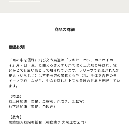
商品の詳細
商品説明
千両の中を優雅に飛び交う鳥達は「ツキヒーホシ、ホイホイホ
イ」月・日・星、と聞えるさえずり声で鳴く三光鳥と呼ばれ、縁
起がとても良い鳥として知られています。レリーフで表現された無
花果（いちじく）は不老長寿の果物とも呼ばれ、全体を吉祥のモ
チーフで施しながら、生命を慈しむ上品な豊饒の世界を表現してい
ます。
【技法】
釉上彩加飾（素描、金銀彩、色吹き、金転写）
釉下彩加飾（素描、色吹き）
【敷台】
黒塗銀河蒔絵巻紙台（輪島塗り 大崎庄右ェ門）