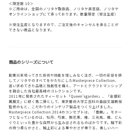
＜限定数 10＞
※ご用命は、全国のノリタケ取扱店、ノリタケ直営店、ノリタケ
オンラインショップにて承っております。数量限定（受注生産）
※受注生産となりますので、ご注文後のキャンセルを承ることが
できない商品となります。
商品のシリーズについて
創業以来培ってきた技術や技能を惜しみなく注ぎ、一切の妥協を排
してノリタケのすべてをかたちにしたMasterpiece Collection、
追い求めてきた品格と独創性を備え、アートとクラフトマンシップ
を融合した当社最高峰のコレクションです。
2011年に発表されたティーセット「Queen’sgarden」、「金銀彩
鳳凰文」に続く第二弾として、東京藝術大学工芸科の島田文雄教授
監修のもと、こだわりのインテリア製品をつくり上げました。
Masterpiece Collection 2014のコンセプトは、「豊饒」。モチー
フとなっているのは、牡丹、芍薬、無花果、椿、三光鳥、蝶、どん
ぐりといった豊かな自然から生み出されるものばかりです。釉下彩
の持つ柔らかさと、釉上彩による華やかさが奏でる、美しいハー