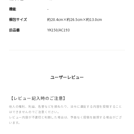
機能
-
梱包サイズ
約20.4cm×約26.5cm×約13.0cm
旧品番
YK150/AC193
ユーザーレビュー
【レビュー記入時のご注意】
他人の権利、利益、名誉などを損ねたり、法令に違反する内容を投稿すること
はできませんのでご注意ください。
レビュー内容が不適切と判断した場合は、予告なく投稿を削除する場合がござ
います。