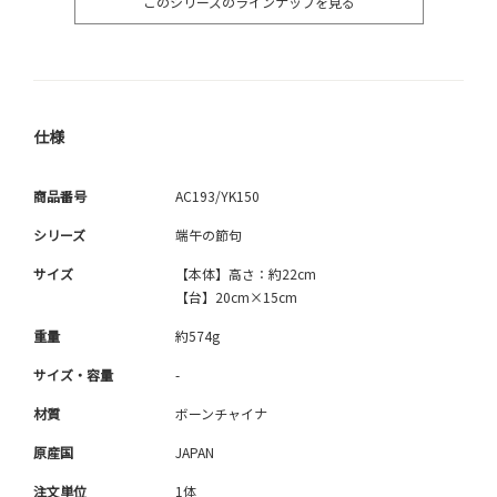
このシリーズのラインナップを見る
仕様
商品番号
AC193/YK150
シリーズ
端午の節句
サイズ
【本体】高さ：約22cm
【台】20cm×15cm
重量
約574g
サイズ・容量
-
材質
ボーンチャイナ
原産国
JAPAN
注文単位
1体