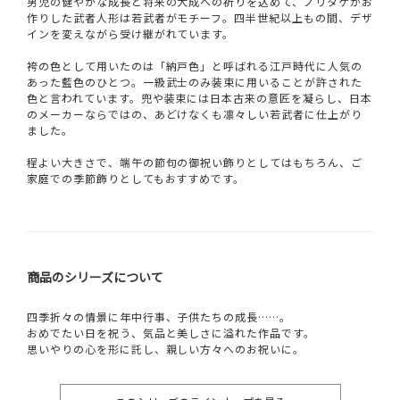
男児の健やかな成長と将来の大成への祈りを込めて、ノリタケがお
作りした武者人形は若武者がモチーフ。四半世紀以上もの間、デザ
インを変えながら受け継がれています。
袴の色として用いたのは「納戸色」と呼ばれる江戸時代に人気の
あった藍色のひとつ。一級武士のみ装束に用いることが許された
色と言われています。兜や装束には日本古来の意匠を凝らし、日本
のメーカーならではの、あどけなくも凛々しい若武者に仕上がり
ました。
程よい大きさで、端午の節句の御祝い飾りとしてはもちろん、ご
家庭での季節飾りとしてもおすすめです。
商品のシリーズについて
四季折々の情景に年中行事、子供たちの成長……。
おめでたい日を祝う、気品と美しさに溢れた作品です。
思いやりの心を形に託し、親しい方々へのお祝いに。