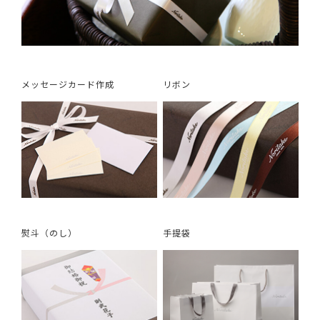
メッセージカード作成
リボン
熨斗（のし）
手提袋