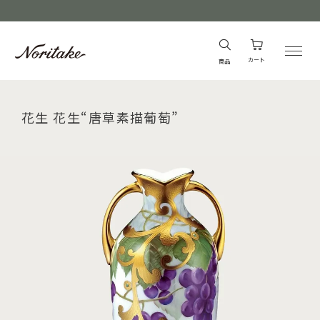
カート
商品
花生 花生“唐草素描葡萄”