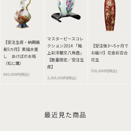
マスターピースコレ
【受注生産・納期最
クション2014 「釉
【受注後3～5ヶ月で
長5カ月】素描水差
上彩洋蘭文八角壺」
お届け】花金彩百合
し あけぼの水瓶
【数量限定／受注生
花生
（松に鷹）
産】
550,000円(税込)
660,000円(税込)
3,300,000円(税込)
最近見た商品