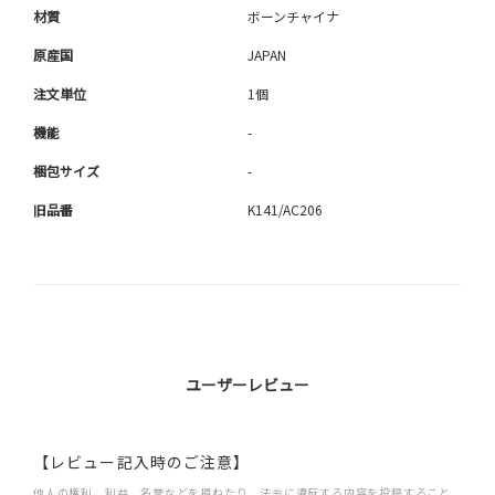
材質
ボーンチャイナ
原産国
JAPAN
注文単位
1個
機能
-
梱包サイズ
-
旧品番
K141/AC206
ユーザーレビュー
【レビュー記入時のご注意】
他人の権利、利益、名誉などを損ねたり、法令に違反する内容を投稿すること