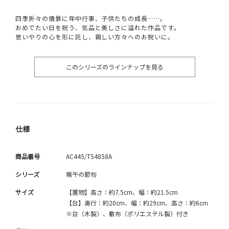
四季折々の情景に年中行事、子供たちの成長……。
おめでたい日を祝う、気品と美しさに溢れた作品です。
思いやりの心を形に託し、親しい方々へのお祝いに。
このシリーズのラインナップを見る
仕様
商品番号
AC445/T54858A
シリーズ
端午の節句
サイズ
【置物】高さ：約7.5cm、幅：約21.5cm
【台】奥行：約20cm、幅：約29cm、高さ：約6cm
※台（木製）、敷布（ポリエステル製）付き