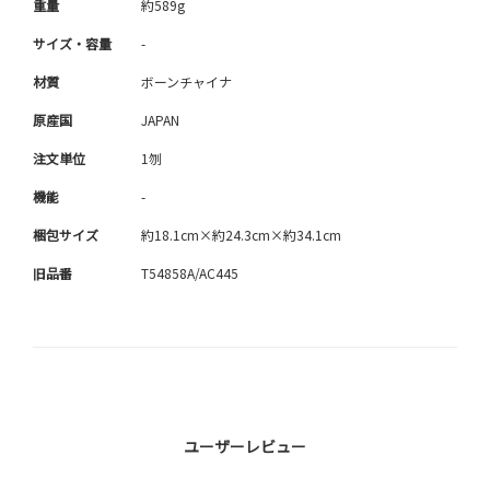
重量
約589g
サイズ・容量
-
材質
ボーンチャイナ
原産国
JAPAN
注文単位
1刎
機能
-
梱包サイズ
約18.1cm×約24.3cm×約34.1cm
旧品番
T54858A/AC445
ユーザーレビュー