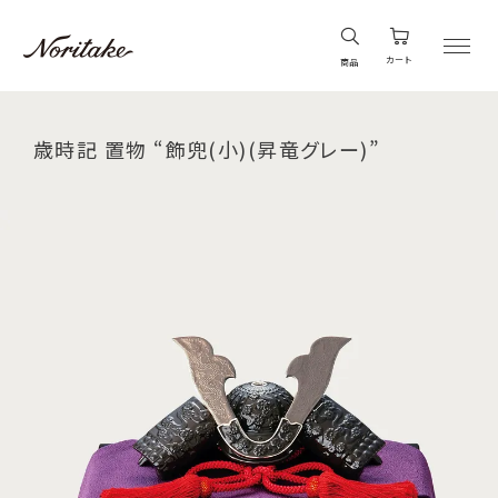
カート
商品
歳時記 置物 “飾兜(小)(昇竜グレー)”