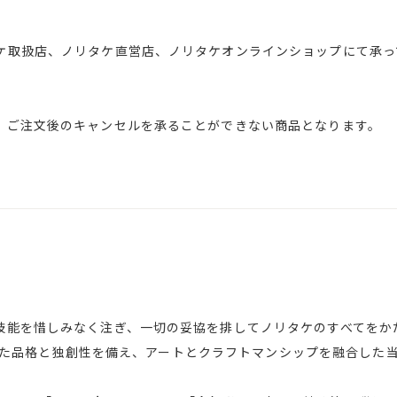
ケ取扱店、ノリタケ直営店、ノリタケオンラインショップにて承っ
、ご注文後のキャンセルを承ることができない商品となります。
能を惜しみなく注ぎ、一切の妥協を排してノリタケのすべてをかたちにし
求めてきた品格と独創性を備え、アートとクラフトマンシップを融合し