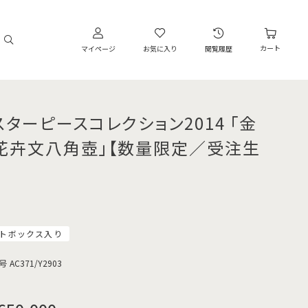
カート
マイページ
お気に入り
閲覧履歴
スターピースコレクション2014 「金
花卉文八角壺」【数量限定／受注生
】
トボックス入り
号
AC371/Y2903