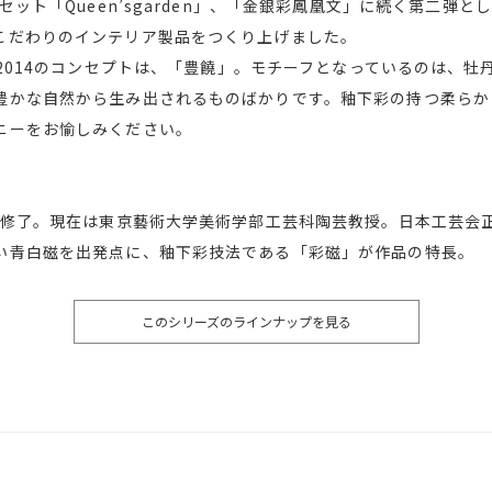
セット「Queen’sgarden」、「金銀彩鳳凰文」に続く第二弾
こだわりのインテリア製品をつくり上げました。
lection 2014のコンセプトは、「豊饒」。モチーフとなっているの
豊かな自然から生み出されるものばかりです。釉下彩の持つ柔らか
ニーをお愉しみください。
学院修了。現在は東京藝術大学美術学部工芸科陶芸教授。日本工芸会
い青白磁を出発点に、釉下彩技法である「彩磁」が作品の特長。
このシリーズのラインナップを見る