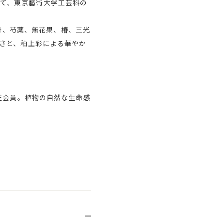
として、東京藝術大学工芸科の
は、牡丹、芍薬、無花果、椿、三光
さと、釉上彩による華やか
正会員。植物の自然な生命感