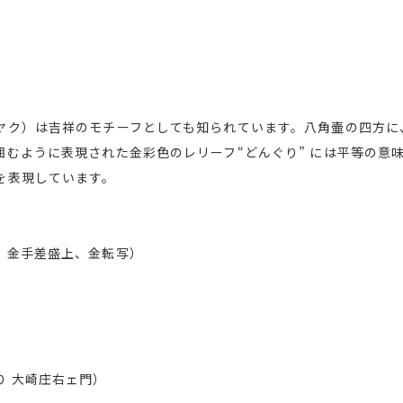
ヤク）は吉祥のモチーフとしても知られています。八角壷の四方に
囲むように表現された金彩色のレリーフ“どんぐり” には平等の意
を表現しています。
、金手差盛上、金転写）
）
り 大崎庄右ェ門）