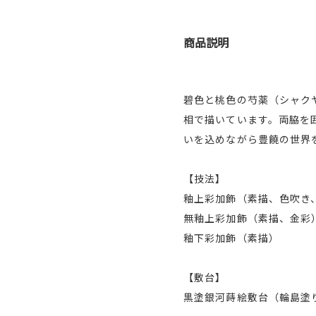
商品説明
碧色と桃色の芍薬（シャク
相で描いています。両脇を
いを込めながら豊饒の世界
【技法】
釉上彩加飾（素描、色吹き
無釉上彩加飾（素描、金彩
釉下彩加飾（素描）
【敷台】
黒塗銀河蒔絵敷台（輪島塗