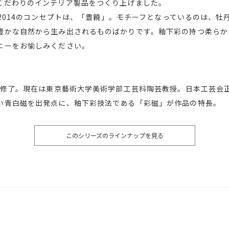
こだわりのインテリア製品をつくり上げました。
lection 2014のコンセプトは、「豊饒」。モチーフとなっているの
豊かな自然から生み出されるものばかりです。釉下彩の持つ柔らか
ニーをお愉しみください。
学院修了。現在は東京藝術大学美術学部工芸科陶芸教授。日本工芸会
い青白磁を出発点に、釉下彩技法である「彩磁」が作品の特長。
このシリーズのラインナップを見る