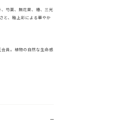
は、牡丹、芍薬、無花果、椿、三光
さと、釉上彩による華やか
正会員。植物の自然な生命感