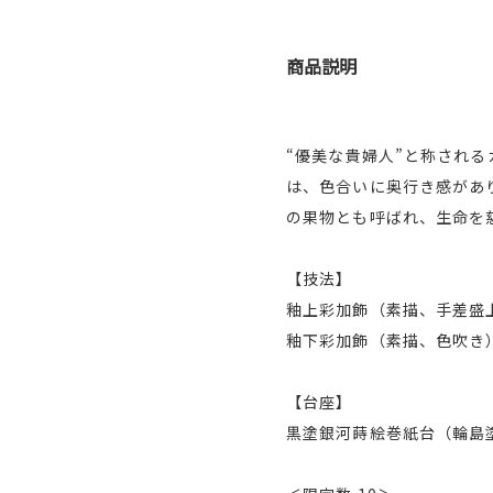
商品説明
“優美な貴婦人”と称され
は、色合いに奥行き感があ
の果物とも呼ばれ、生命を
【技法】
釉上彩加飾（素描、手差盛
釉下彩加飾（素描、色吹き
【台座】
黒塗銀河蒔絵巻紙台（輪島