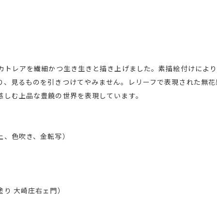
るカトレアを繊細かつ生き生きと描き上げました。素描絵付けによ
り、見るものを引きつけてやみません。レリーフで表現された無花
慈しむ上品な豊饒の世界を表現しています。
上、色吹き、金転写）
）
塗り 大崎庄右ェ門）