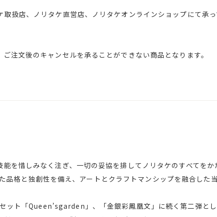
ケ取扱店、ノリタケ直営店、ノリタケオンラインショップにて承っ
、ご注文後のキャンセルを承ることができない商品となります。
能を惜しみなく注ぎ、一切の妥協を排してノリタケのすべてをかたちにし
求めてきた品格と独創性を備え、アートとクラフトマンシップを融合し
セット「Queen’sgarden」、「金銀彩鳳凰文」に続く第二弾