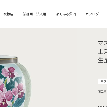
取扱店
業務用・法人用
よくある質問
カタログ
マ
上
生
ギフ
商品番