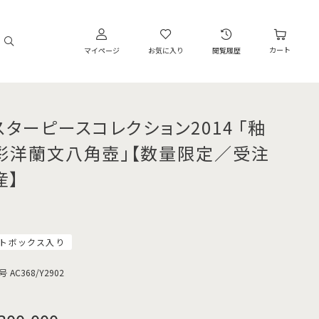
カート
マイページ
お気に入り
閲覧履歴
スターピースコレクション2014 「釉
彩洋蘭文八角壺」【数量限定／受注
産】
トボックス入り
号
AC368/Y2902