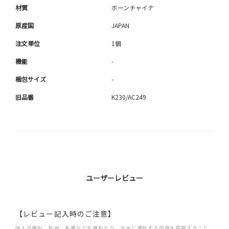
材質
ボーンチャイナ
原産国
JAPAN
注文単位
1個
機能
-
梱包サイズ
-
旧品番
K230/AC249
ユーザーレビュー
【レビュー記入時のご注意】
他人の権利、利益、名誉などを損ねたり、法令に違反する内容を投稿すること