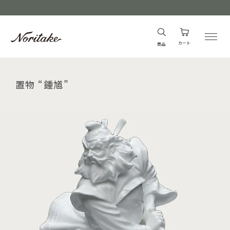
カート
商品
置物 “鍾馗”