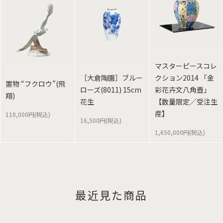
マスターピースコレ
［大倉陶園］ブルー
クション2014 「金
置物 “フクロウ”(飛
ローズ(8011) 15cm
彩花卉文八角壺」
翔)
花生
【数量限定／受注生
産】
110,000円(税込)
16,500円(税込)
1,650,000円(税込)
最近見た商品