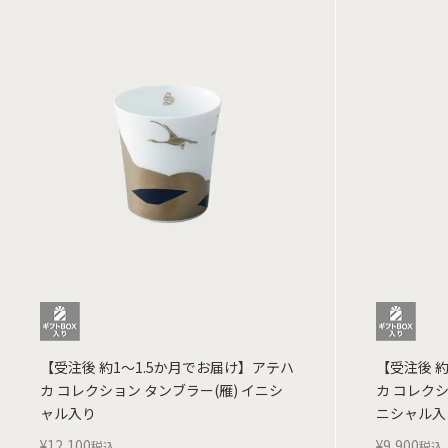
【受注後 約1～1.5か月でお届け】アテハ
【受注後 
カ コレクション タンブラー(雁) イニシ
カ コレクシ
ャル入り
ニシャル入
¥
12,100
¥
9,900
税込
税込