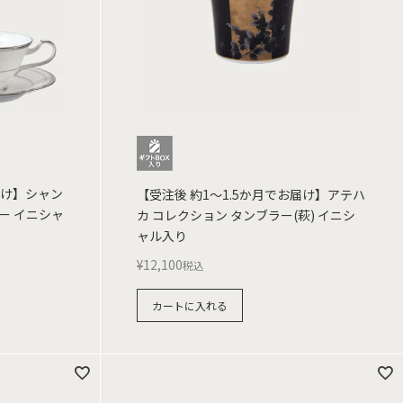
届け】シャン
【受注後 約1～1.5か月でお届け】アテハ
ー イニシャ
カ コレクション タンブラー(萩) イニシ
ャル入り
¥
12,100
税込
カートに入れる