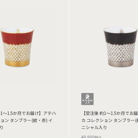
約1～1.5か月でお届け】アテハ
【受注後 約1～1.5か月でお
ョン タンブラー(紋・赤) イ
カ コレクション タンブラー(
り
ニシャル入り
¥
9,900
税込