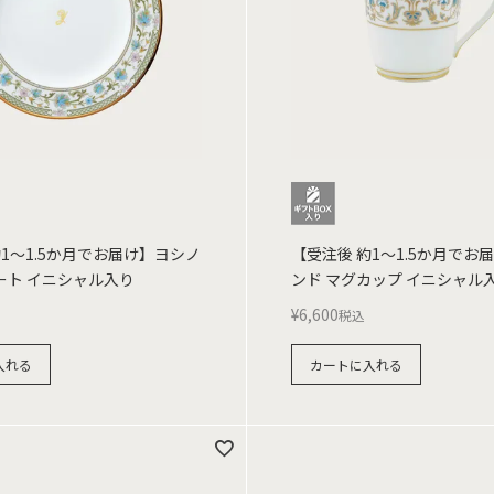
約1～1.5か月でお届け】ヨシノ
【受注後 約1～1.5か月でお
レート イニシャル入り
ンド マグカップ イニシャル
¥
6,600
税込
入れる
カートに入れる