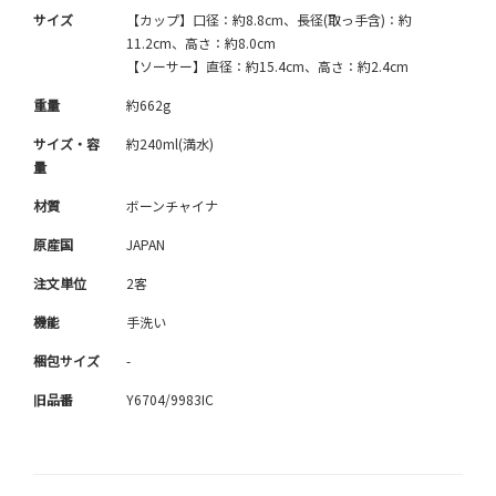
サイズ
【カップ】口径：約8.8cm、長径(取っ手含)：約
11.2cm、高さ：約8.0cm
【ソーサー】直径：約15.4cm、高さ：約2.4cm
重量
約662g
サイズ・容
約240ml(満水)
量
材質
ボーンチャイナ
原産国
JAPAN
注文単位
2客
機能
手洗い
梱包サイズ
-
旧品番
Y6704/9983IC