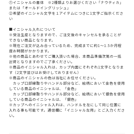
①イニシャルの書体 ※2種類よりお選びください「ナウティカ」
または「オールドイングリッシュ」
②希望のイニシャル文字を１アイテムにつきに1文字ご指示くださ
い
■イニシャル入れについて
※受注生産となりますので、ご注文後のキャンセルを承ることが
できない商品となります。
※現在ご注文が込み合っているため、完成までに約1～1.5か月程
度お時間がかかります。
※他の商品とあわせてご購入頂いた場合、本商品準備次第の一括
出荷となりますのでご了承ください。
※商品のイニシャル入れは、カップ内面にそれぞれ1文字となりま
す（2文字並びはお受けしておりません）
※商品のイニシャルの色は当社にお任せください。
カップ口部縁取りやハンドル部分など、絵柄において金色を使用
している商品のイニシャルは、「金色」
カップ口部縁取りやハンドル部分など、絵柄において銀色を使用
している商品のイニシャルは、「銀色」
※カップへのイニシャル入れは、ハンドルを左にして同じ位置に
入れる事も可能です。通信欄に「イニシャル左用」とご入力くださ
い。