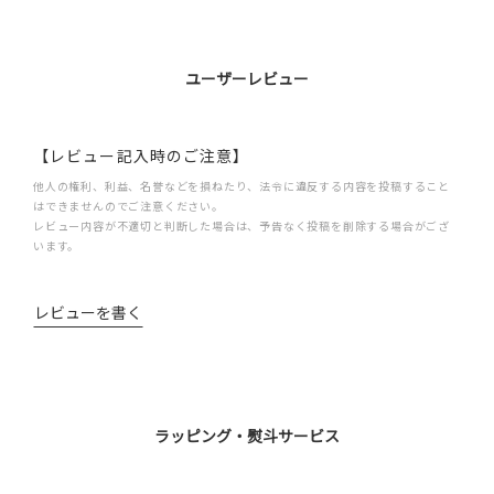
ユーザーレビュー
【レビュー記入時のご注意】
他人の権利、利益、名誉などを損ねたり、法令に違反する内容を投稿すること
はできませんのでご注意ください。
レビュー内容が不適切と判断した場合は、予告なく投稿を削除する場合がござ
います。
レビューを書く
ラッピング・熨斗サービス