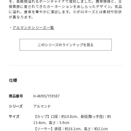
を、高級感溢れるボーンチャイナで復刻しました。唐草模様と、王
侯貴族に愛されてきたカーネーションをあしらったデザイン。気品
に溢れ、食卓を華やかに演出します。※ポロネーズとは素材や形状
が異なります。
・
アルマンドシリーズ一覧
このシリーズのラインナップを見る
仕様
商品番号
H-469IS/Y59587
シリーズ
アルマンド
サイズ
【カップ】口径：約10.8cm、長径(取っ手含)：約
13.4cm、高さ：5.9cm
【ソーサー】直径：約16.1cm、高さ：約2.1cm