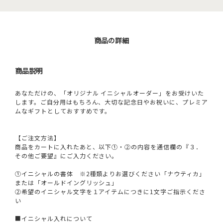
商品の詳細
商品説明
あなただけの、「オリジナル イニシャルオーダー」をお受けいた
します。ご自分用はもちろん、大切な記念日やお祝いに、プレミア
ムなギフトとしておすすめです。
【ご注文方法】
商品をカートに入れたあと、以下①・②の内容を通信欄の『３．
その他ご要望』にご入力ください。
①イニシャルの書体 ※2種類よりお選びください「ナウティカ」
または「オールドイングリッシュ」
②希望のイニシャル文字を１アイテムにつきに1文字ご指示くださ
い
■イニシャル入れについて