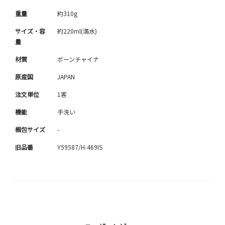
重量
約310g
サイズ・容
約220ml(満水)
量
材質
ボーンチャイナ
原産国
JAPAN
注文単位
1客
機能
手洗い
梱包サイズ
-
旧品番
Y59587/H-469IS