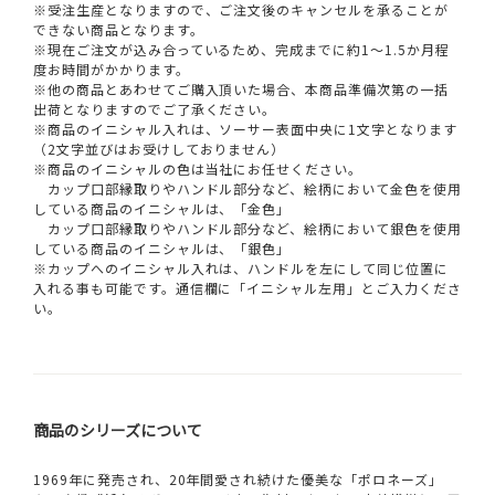
※受注生産となりますので、ご注文後のキャンセルを承ることが
できない商品となります。
※現在ご注文が込み合っているため、完成までに約1～1.5か月程
度お時間がかかります。
※他の商品とあわせてご購入頂いた場合、本商品準備次第の一括
出荷となりますのでご了承ください。
※商品のイニシャル入れは、ソーサー表面中央に1文字となります
（2文字並びはお受けしておりません）
※商品のイニシャルの色は当社にお任せください。
カップ口部縁取りやハンドル部分など、絵柄において金色を使用
している商品のイニシャルは、「金色」
カップ口部縁取りやハンドル部分など、絵柄において銀色を使用
している商品のイニシャルは、「銀色」
※カップへのイニシャル入れは、ハンドルを左にして同じ位置に
入れる事も可能です。通信欄に「イニシャル左用」とご入力くださ
い。
商品のシリーズについて
1969年に発売され、20年間愛され続けた優美な「ポロネーズ」