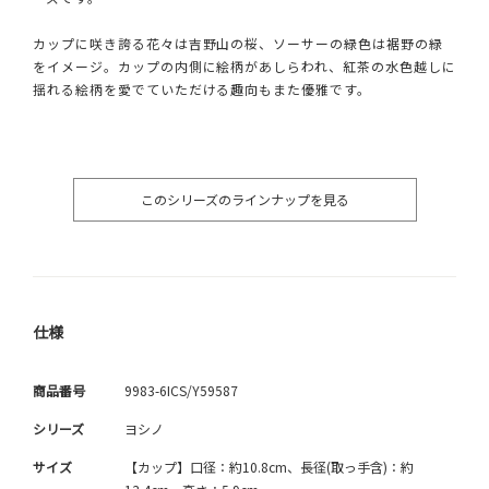
カップに咲き誇る花々は吉野山の桜、ソーサーの緑色は裾野の緑
をイメージ。カップの内側に絵柄があしらわれ、紅茶の水色越しに
揺れる絵柄を愛でていただける趣向もまた優雅です。
このシリーズのラインナップを見る
仕様
商品番号
9983-6ICS/Y59587
シリーズ
ヨシノ
サイズ
【カップ】口径：約10.8cm、長径(取っ手含)：約