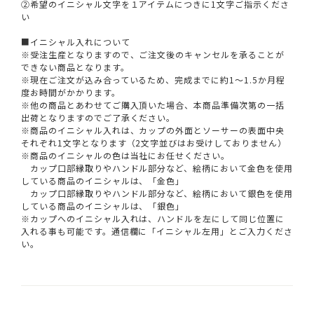
②希望のイニシャル文字を１アイテムにつきに1文字ご指示くださ
い
■イニシャル入れについて
※受注生産となりますので、ご注文後のキャンセルを承ることが
できない商品となります。
※現在ご注文が込み合っているため、完成までに約1～1.5か月程
度お時間がかかります。
※他の商品とあわせてご購入頂いた場合、本商品準備次第の一括
出荷となりますのでご了承ください。
※商品のイニシャル入れは、カップの外面とソーサーの表面中央
それぞれ1文字となります（2文字並びはお受けしておりません）
※商品のイニシャルの色は当社にお任せください。
カップ口部縁取りやハンドル部分など、絵柄において金色を使用
している商品のイニシャルは、「金色」
カップ口部縁取りやハンドル部分など、絵柄において銀色を使用
している商品のイニシャルは、「銀色」
※カップへのイニシャル入れは、ハンドルを左にして同じ位置に
入れる事も可能です。通信欄に「イニシャル左用」とご入力くださ
い。