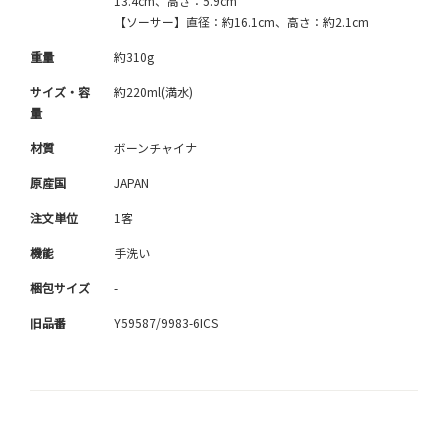
13.4cm、高さ：5.9cm
【ソーサー】直径：約16.1cm、高さ：約2.1cm
重量
約310g
サイズ・容
約220ml(満水)
量
材質
ボーンチャイナ
原産国
JAPAN
注文単位
1客
機能
手洗い
梱包サイズ
-
旧品番
Y59587/9983-6ICS