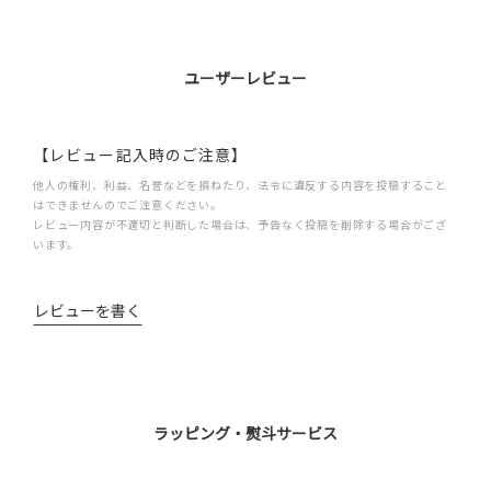
ユーザーレビュー
【レビュー記入時のご注意】
他人の権利、利益、名誉などを損ねたり、法令に違反する内容を投稿すること
はできませんのでご注意ください。
レビュー内容が不適切と判断した場合は、予告なく投稿を削除する場合がござ
います。
レビューを書く
ラッピング・熨斗サービス