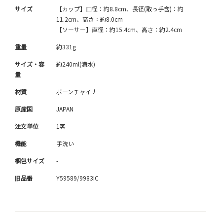
サイズ
【カップ】口径：約8.8cm、長径(取っ手含)：約
11.2cm、高さ：約8.0cm
【ソーサー】直径：約15.4cm、高さ：約2.4cm
重量
約331g
サイズ・容
約240ml(満水)
量
材質
ボーンチャイナ
原産国
JAPAN
注文単位
1客
機能
手洗い
梱包サイズ
-
旧品番
Y59589/9983IC