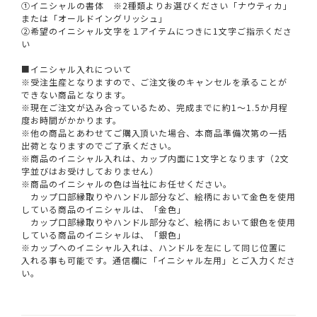
①イニシャルの書体 ※2種類よりお選びください「ナウティカ」
または「オールドイングリッシュ」
②希望のイニシャル文字を１アイテムにつきに1文字ご指示くださ
い
■イニシャル入れについて
※受注生産となりますので、ご注文後のキャンセルを承ることが
できない商品となります。
※現在ご注文が込み合っているため、完成までに約1～1.5か月程
度お時間がかかります。
※他の商品とあわせてご購入頂いた場合、本商品準備次第の一括
出荷となりますのでご了承ください。
※商品のイニシャル入れは、カップ内面に1文字となります（2文
字並びはお受けしておりません）
※商品のイニシャルの色は当社にお任せください。
カップ口部縁取りやハンドル部分など、絵柄において金色を使用
している商品のイニシャルは、「金色」
カップ口部縁取りやハンドル部分など、絵柄において銀色を使用
している商品のイニシャルは、「銀色」
※カップへのイニシャル入れは、ハンドルを左にして同じ位置に
入れる事も可能です。通信欄に「イニシャル左用」とご入力くださ
い。