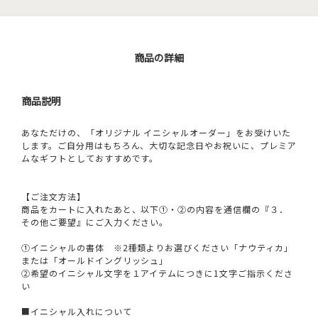
商品の詳細
商品説明
あなただけの、「オリジナル イニシャルオーダー」をお受けいた
します。ご自分用はもちろん、大切な記念日やお祝いに、プレミア
ムなギフトとしておすすめです。
【ご注文方法】
商品をカートに入れたあと、以下①・②の内容を通信欄の『３．
その他ご要望』にご入力ください。
①イニシャルの書体 ※2種類よりお選びください「ナウティカ」
または「オールドイングリッシュ」
②希望のイニシャル文字を１アイテムにつきに1文字ご指示くださ
い
■イニシャル入れについて