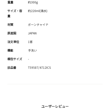
重量
約300g
サイズ・容
約220ml(満水)
量
材質
ボーンチャイナ
原産国
JAPAN
注文単位
1客
機能
手洗い
梱包サイズ
-
旧品番
T59587/4712ICS
ユーザーレビュー