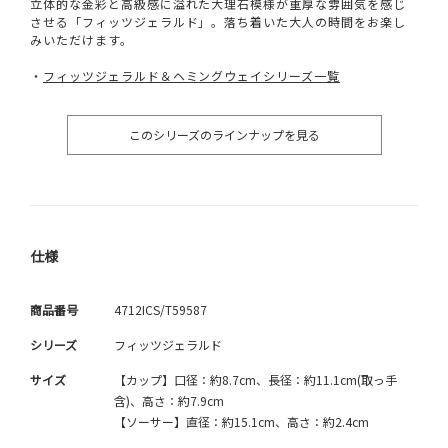
立体的な金彩と高級感に溢れた大理石模様が重厚な雰囲気を感じ
させる「フィッツジェラルド」。落ち着いた大人の時間をお楽し
みいただけます。
・
フィッツジェラルド＆ヘミングウェイシリーズ一覧
このシリーズのラインナップを見る
仕様
商品番号
4712ICS/T59587
シリーズ
フィッツジェラルド
サイズ
【カップ】口径：約8.7cm、長径：約11.1cm(取っ手
含)、高さ：約7.9cm
【ソーサー】直径：約15.1cm、高さ：約2.4cm