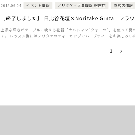
2015.06.04
イベント情報
ノリタケ・大倉陶園 銀座店
直営店情報
［終了しました］ 日比谷花壇×Noritake Ginza フラワー
上品な輝きがテーブルに映える花器「ナハトマン“クォーツ”」を使って夏
す。 レッスン後にはノリタケのティーカップでハーブティーをお楽しみい
1
2