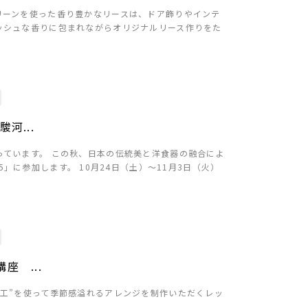
リーンを使った香り豊かなリースは、ドア飾りやインテ
ッシュな香りに包まれながらオリジナルリース作りをた
河...
ています。 この秋、日本の伝統美と洋食器の融合によ
 2015」に参加します。 10月24日（土）～11月3日（火）
座 ...
工”を使って季節感溢れるアレンジを制作いただくレッ