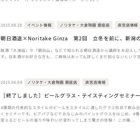
2015.08.28
イベント情報
ノリタケ・大倉陶園 銀座店
直営店情報
朝日酒造×Noritake Ginza 第2回 立冬を前に、新潟の
銘酒「久保田」や「朝日山」などで知られる朝日酒造から講師をお迎えし
す。日本酒がお好きな方も、ご興味はあっても詳しくまだ知らないという
2015.06.04
ノリタケ・大倉陶園 銀座店
直営店情報
［終了しました］ビールグラス・テイスティングセミナー「
4種類の代表的なスタイルのビールをスタイルに適したグラス形状で飲み
くセミナーです。ビアパブなどでおなじみのパイントグラスをはじめ、4種
変えるとビールの香りや味わいが変わってしまう驚きの体験！ この機...