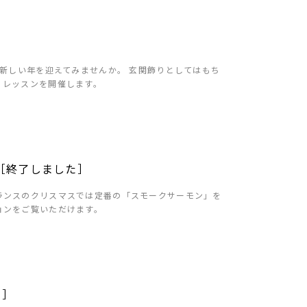
で新しい年を迎えてみませんか。 玄関飾りとしてはもち
くレッスンを開催します。
［終了しました］
ランスのクリスマスでは定番の「スモークサーモン」を
ョンをご覧いただけます。
た］