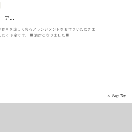
ア...
の食卓を涼しく彩るアレンジメントをお作りいただきま
ただく予定です。 ■満席となりました■
Page Top