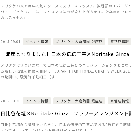
ノリタケの森で毎年人気のクリスマスリースレッスン。数種類のエバーグ
リアにぴったり。一気にクリスマス気分が盛り上がります。針葉樹のフレ
のしみませんか。
2015.09.01
イベント情報
ノリタケ・大倉陶園 銀座店
直営店情報
［満席となりました］日本の伝統工芸×Noritake Ginza 駿
ノリタケはさまざまな形で日本の伝統工芸とのコラボレーションをおこなっ
る新しい価値を提案を目的に「JAPAN TRADITIONAL CRAFTS WEEK
の期間中、駿河竹千筋細工（す...
2015.08.28
イベント情報
ノリタケ・大倉陶園 銀座店
直営店情報
日比谷花壇×Noritake Ginza フラワーアレンジメント講
日比谷花壇から講師をお招きし、日本の伝統的工芸品である“駿河竹千筋細
スンです。 （アレンジメント画像はイメージです。）