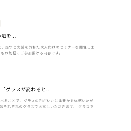
酒を...
て、座学と実践を兼ねた大人向けのセミナーを開催しま
方もお気軽にご参加頂ける内容です。
グラスが変わると...
比べることで、グラスの形がいかに重要かを体感いただ
類それぞれのグラスでお試しいただきます。 グラスを