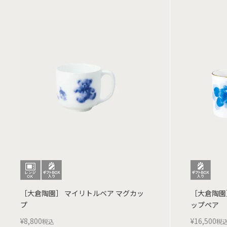
［大倉陶園］ マイリトルベア マグカッ
［大倉陶園］
プ
ップペア
¥
8,800
¥
16,500
税込
税