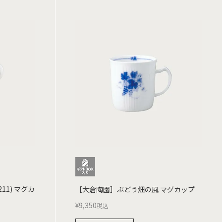
11) マグカ
［大倉陶園］ぶどう畑の風 マグカップ
¥
9,350
税込