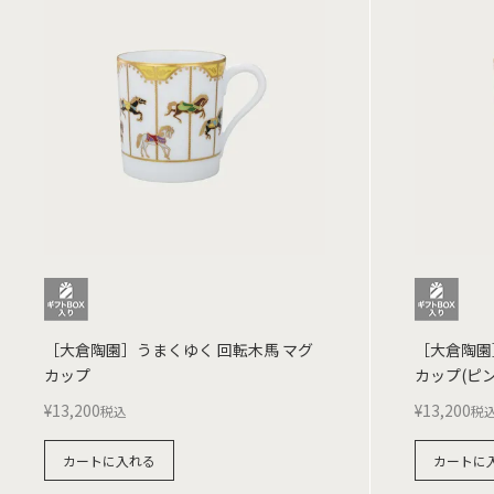
［大倉陶園］うまくゆく 回転木馬 マグ
［大倉陶園
カップ
カップ(ピン
¥
13,200
¥
13,200
税込
税
カートに入れる
カートに