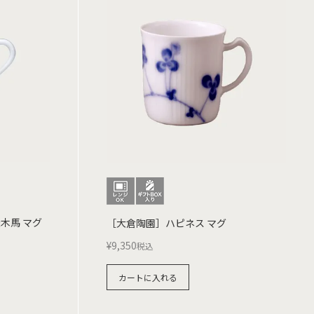
木馬 マグ
［大倉陶園］ハピネス マグ
¥
9,350
税込
カートに入れる