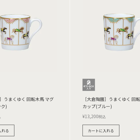
］うまくゆく 回転木馬 マグ
［大倉陶園］うまくゆく 回転
ク)
カップ(ブルー)
¥
13,200
込
税込
入れる
カートに入れる