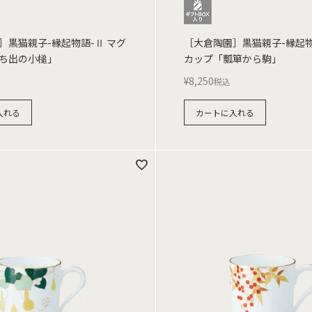
］黒猫親子-縁起物語-Ⅱ マグ
［大倉陶園］黒猫親子-縁起物
ち出の小槌」
カップ「瓢箪から駒」
¥
8,250
税込
入れる
カートに入れる