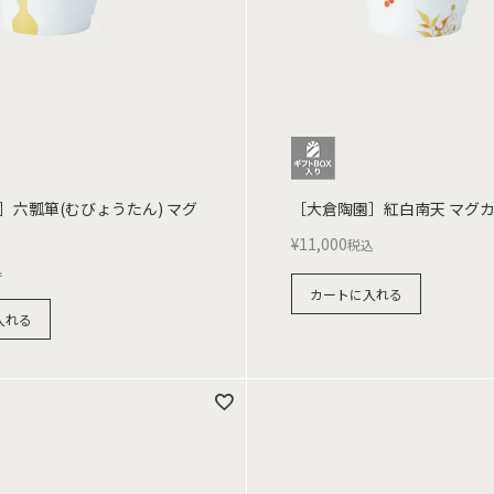
］六瓢箪(むびょうたん) マグ
［大倉陶園］紅白南天 マグ
¥
11,000
税込
込
カートに入れる
入れる