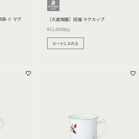
語-Ⅱ マグ
［大倉陶園］招福 マグカップ
¥
11,000
税込
カートに入れる