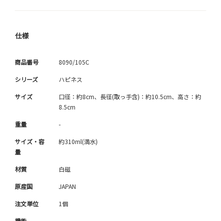
仕様
商品番号
8090/105C
シリーズ
ハピネス
サイズ
口径：約8cm、長径(取っ手含)：約10.5cm、高さ：約
8.5cm
重量
-
サイズ・容
約310ml(満水)
量
材質
白磁
原産国
JAPAN
注文単位
1個
機能