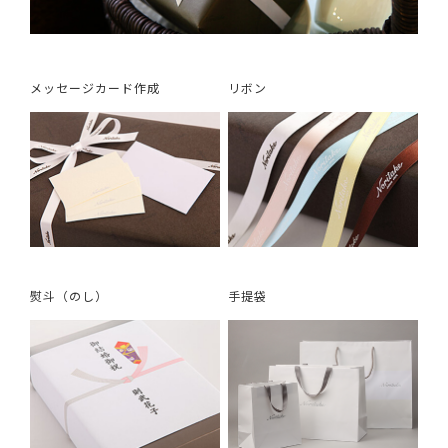
メッセージカード作成
リボン
熨斗（のし）
手提袋