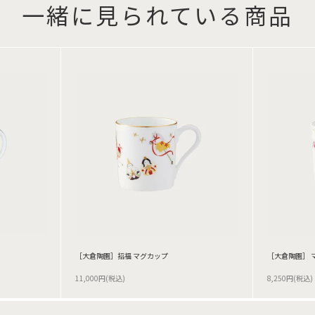
一緒に見られている商品
［大倉陶園］招福 マグカップ
［大倉陶園］ 
11,000円(税込)
8,250円(税込)