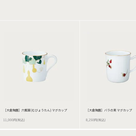
［大倉陶園］六瓢箪(むびょうたん) マグカップ
［大倉陶園］バラの実 マグカップ
11,000円(税込)
8,250円(税込)