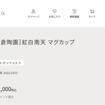
カート
マイページ
お気に入り
閲覧履歴
大倉陶園］紅白南天 マグカップ
トボックス入り
号
3321/107C
,000
税込
イント還元