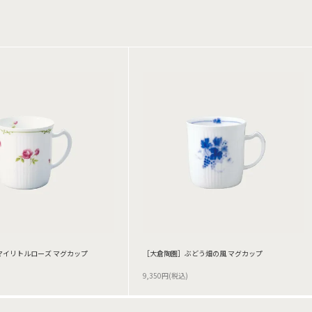
マイリトルローズ マグカップ
［大倉陶園］ぶどう畑の風 マグカップ
9,350円(税込)