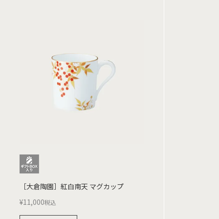
［大倉陶園］紅白南天 マグカップ
¥
11,000
税込