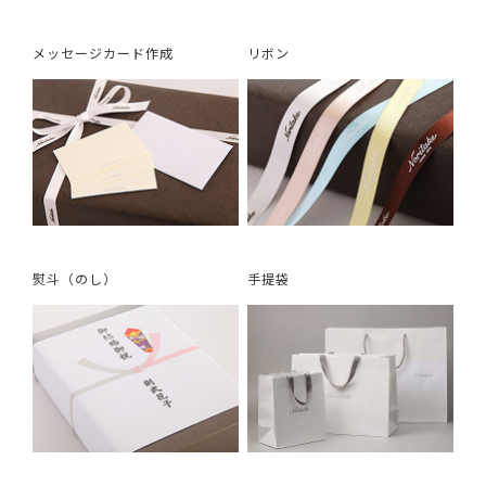
メッセージカード作成
リボン
熨斗（のし）
手提袋