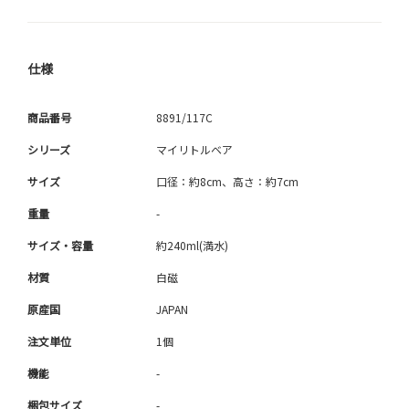
仕様
商品番号
8891/117C
シリーズ
マイリトルベア
サイズ
口径：約8cm、高さ：約7cm
重量
-
サイズ・容量
約240ml(満水)
材質
白磁
原産国
JAPAN
注文単位
1個
機能
-
梱包サイズ
-