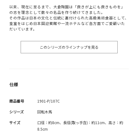
以来、現在に至るまで、大倉陶園は「良きが上にも良きものを」
の志を理念として数々の名品を作り続けてきました。
その作品は日本の文化と伝統に裏付けられた高級美術食器として、
皇室をはじめ日本国迎賓館や一流ホテルなど各方面でご愛顧いた
だいています。
このシリーズのラインナップを見る
仕様
商品番号
1901-P/107C
シリーズ
回転木馬
サイズ
口径：約8cm、長径(取っ手含)：約11cm、高さ：約
8.5cm