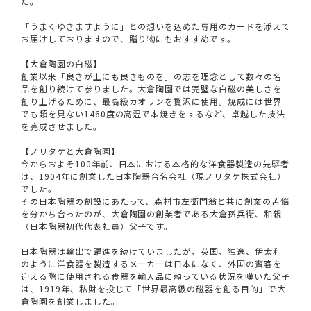
た。
「うまくゆきますように」との想いを込めた専用のカードを添えて
お届けしておりますので、贈り物にもおすすめです。
【大倉陶園の白磁】
創業以来「良きが上にも良きものを」の志を理念として数々の名
品を創り続けて参りました。大倉陶園では完璧な白磁の美しさを
創り上げるために、最高級カオリンを贅沢に使用。焼成には世界
でも類を見ない1460度の高温で本焼きをするなど、卓越した技法
を完成させました。
【ノリタケと大倉陶園】
今からおよそ100年前、日本における本格的な洋食器製造の先駆者
は、1904年に創業した日本陶器合名会社（現ノリタケ株式会社）
でした。
その日本陶器の創設にあたって、森村市左衛門翁と共に創業の苦悩
を分かち合ったのが、大倉陶園の創業者である大倉孫兵衛、和親
（日本陶器初代代表社員）父子です。
日本陶器は輸出で躍進を続けていましたが、英国、独逸、伊太利
のように洋食器を製造するメーカーは日本になく、外国の賓客を
迎える際に使用される食器を輸入品に頼っている状況を嘆いた父子
は、1919年、私財を投じて「世界最高級の磁器を創る目的」で大
倉陶園を創業しました。