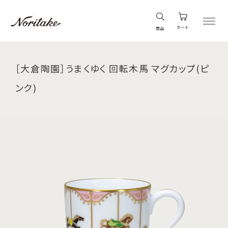
カート
商品
［大倉陶園］うまくゆく 回転木馬 マグカップ(ピ
ンク)