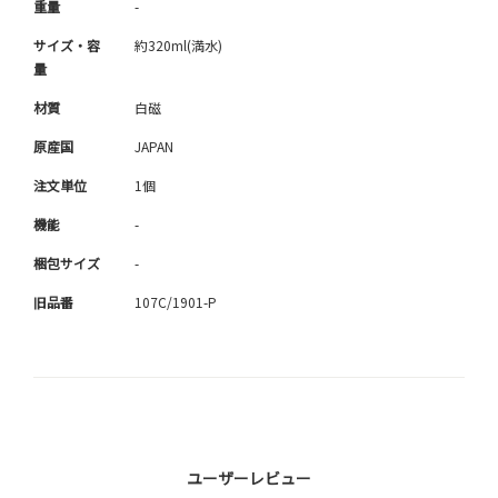
重量
-
サイズ・容
約320ml(満水)
量
材質
白磁
原産国
JAPAN
注文単位
1個
機能
-
梱包サイズ
-
旧品番
107C/1901-P
ユーザーレビュー