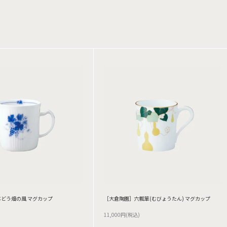
どう畑の風 マグカップ
［大倉陶園］六瓢箪(むびょうたん) マグカップ
11,000円(税込)