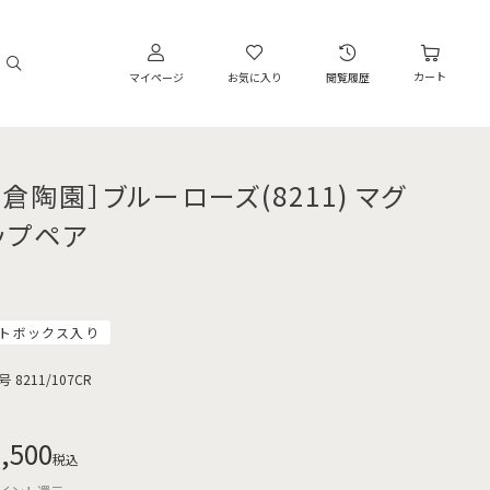
カート
マイページ
お気に入り
閲覧履歴
大倉陶園］ブルーローズ(8211) マグ
ップペア
トボックス入り
号
8211/107CR
,500
税込