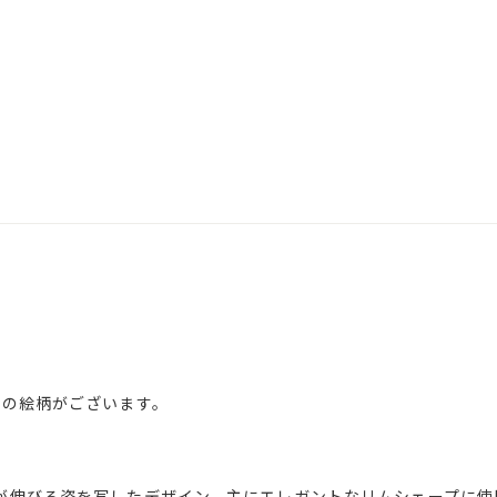
類の絵柄がございます。
が伸びる姿を写したデザイン。主にエレガントなリムシェープに使