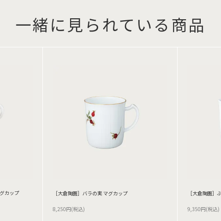
一緒に見られている商品
マグカップ
［大倉陶園］バラの実 マグカップ
［大倉陶園］ぶ
8,250円(税込)
9,350円(税込)