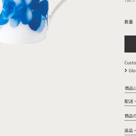
750
ポ
Custo
Glo
商品
配送
商品
返品