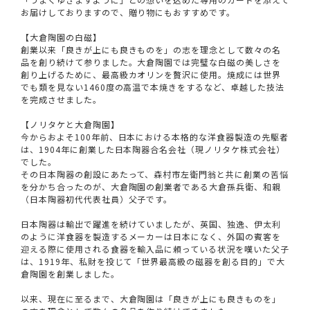
お届けしておりますので、贈り物にもおすすめです。
【大倉陶園の白磁】
創業以来「良きが上にも良きものを」の志を理念として数々の名
品を創り続けて参りました。大倉陶園では完璧な白磁の美しさを
創り上げるために、最高級カオリンを贅沢に使用。焼成には世界
でも類を見ない1460度の高温で本焼きをするなど、卓越した技法
を完成させました。
【ノリタケと大倉陶園】
今からおよそ100年前、日本における本格的な洋食器製造の先駆者
は、1904年に創業した日本陶器合名会社（現ノリタケ株式会社）
でした。
その日本陶器の創設にあたって、森村市左衛門翁と共に創業の苦悩
を分かち合ったのが、大倉陶園の創業者である大倉孫兵衛、和親
（日本陶器初代代表社員）父子です。
日本陶器は輸出で躍進を続けていましたが、英国、独逸、伊太利
のように洋食器を製造するメーカーは日本になく、外国の賓客を
迎える際に使用される食器を輸入品に頼っている状況を嘆いた父子
は、1919年、私財を投じて「世界最高級の磁器を創る目的」で大
倉陶園を創業しました。
以来、現在に至るまで、大倉陶園は「良きが上にも良きものを」