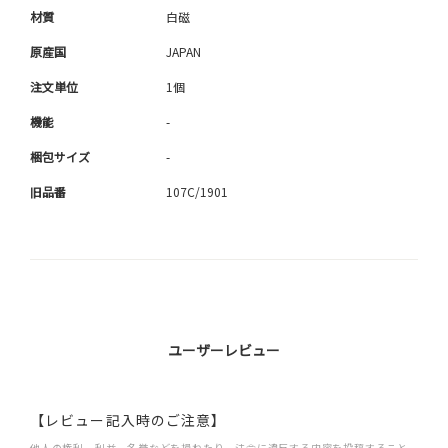
材質
白磁
原産国
JAPAN
注文単位
1個
機能
-
梱包サイズ
-
旧品番
107C/1901
ユーザーレビュー
【レビュー記入時のご注意】
他人の権利、利益、名誉などを損ねたり、法令に違反する内容を投稿すること