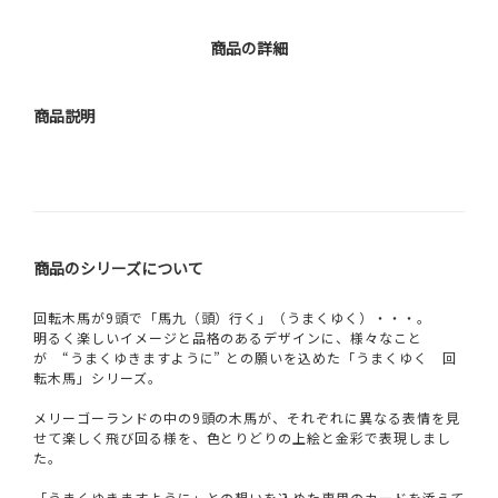
商品の詳細
商品説明
商品のシリーズについて
回転木馬が9頭で「馬九（頭）行く」（うまくゆく）・・・。
明るく楽しいイメージと品格のあるデザインに、様々なこと
が “うまくゆきますように” との願いを込めた「うまくゆく 回
転木馬」シリーズ。
メリーゴーランドの中の9頭の木馬が、それぞれに異なる表情を見
せて楽しく飛び回る様を、色とりどりの上絵と金彩で表現しまし
た。
「うまくゆきますように」との想いを込めた専用のカードを添えて