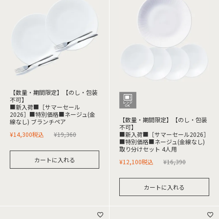
【数量・期間限定】【のし・包装
不可】
■新入荷■［サマーセール
2026］■特別価格■ネージュ(金
【数量・期間限定】【のし・包装
線なし) ブランチペア
不可】
¥
14,300
税込
¥
19,360
■新入荷■［サマーセール2026］
■特別価格■ネージュ(金線なし)
取り分けセット 4人用
カートに入れる
¥
12,100
税込
¥
16,390
カートに入れる