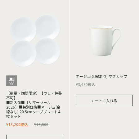
ネージュ(金線あり) マグカップ
¥
3,630
税込
【数量・期間限定】【のし・包装
不可】
カートに入れる
■新入荷■［サマーセール
2026］■特別価格■ネージュ(金
線なし) 20.5cmクーププレート4
枚セット
¥
13,200
税込
¥
16,500