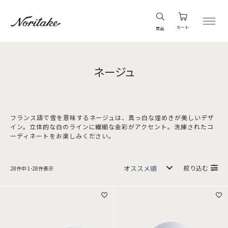
カート
商品
ネージュ
フランス語で雪を意味するネージュは、真っ白な煌めきが美しいデザ
イン。立体的な白のラインに繊細な金彩がアクセント。洗練されたコ
ーディネートをお楽しみください。
絞り込む
28
件中
1
-
28
件表示