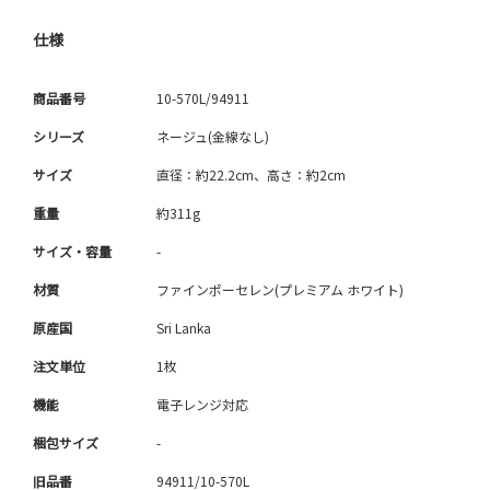
仕様
商品番号
10-570L/94911
シリーズ
ネージュ(金線なし)
サイズ
直径：約22.2cm、高さ：約2cm
重量
約311g
サイズ・容量
-
材質
ファインポーセレン(プレミアム ホワイト)
原産国
Sri Lanka
注文単位
1枚
機能
電子レンジ対応
梱包サイズ
-
旧品番
94911/10-570L