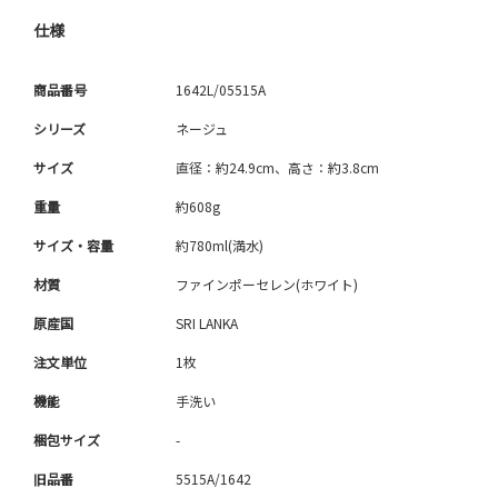
仕様
商品番号
1642L/05515A
シリーズ
ネージュ
サイズ
直径：約24.9cm、高さ：約3.8cm
重量
約608g
サイズ・容量
約780ml(満水)
材質
ファインポーセレン(ホワイト)
原産国
SRI LANKA
注文単位
1枚
機能
手洗い
梱包サイズ
-
旧品番
5515A/1642