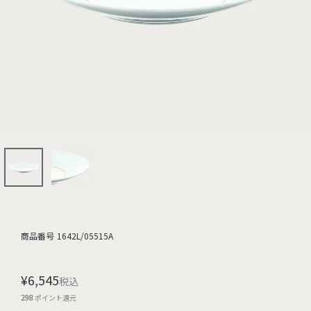
商品番号
1642L/05515A
¥
6,545
税込
298
ポイント還元