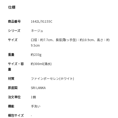
仕様
商品番号
1642L/91155C
シリーズ
ネージュ
サイズ
口径：約7.7cm、長径(取っ手含)：約10.9cm、高さ：約
9.5cm
重量
約233g
サイズ・容
約300ml(満水)
量
材質
ファインポーセレン(ホワイト)
原産国
SRI LANKA
注文単位
1個
機能
手洗い
梱包サイズ
-