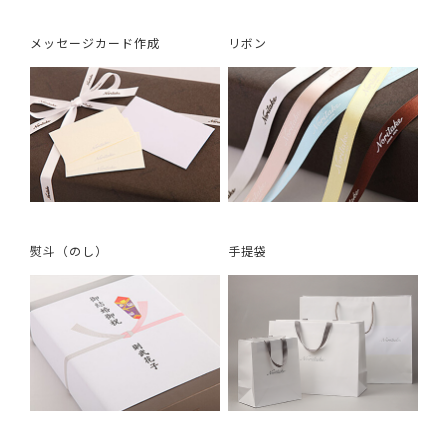
メッセージカード作成
リボン
熨斗（のし）
手提袋