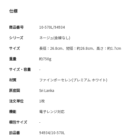
仕様
商品番号
10-570L/94934
シリーズ
ネージュ(金線なし)
サイズ
長径：26.8cm、短径：約26.8cm、高さ：約1.7cm
重量
約750g
サイズ・容量
-
材質
ファインポーセレン(プレミアム ホワイト)
原産国
Sri Lanka
注文単位
1枚
機能
電子レンジ対応
梱包サイズ
-
旧品番
94934/10-570L