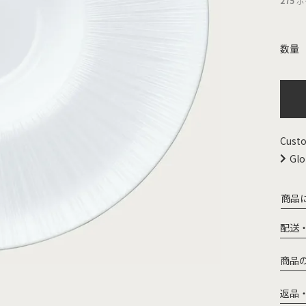
275
ポ
Custo
Glo
商品
配送
商品
返品