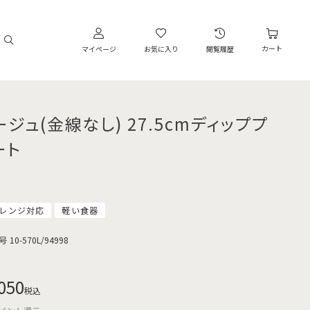
カート
マイページ
お気に入り
閲覧履歴
ージュ(金線なし) 27.5cmディッププ
ート
レンジ対応
軽い食器
号
10-570L/94998
050
税込