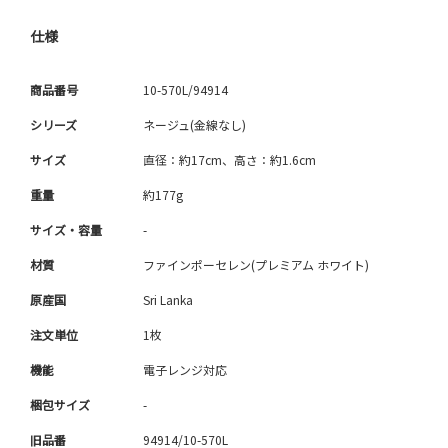
仕様
商品番号
10-570L/94914
シリーズ
ネージュ(金線なし)
サイズ
直径：約17cm、高さ：約1.6cm
重量
約177g
サイズ・容量
-
材質
ファインポーセレン(プレミアム ホワイト)
原産国
Sri Lanka
注文単位
1枚
機能
電子レンジ対応
梱包サイズ
-
旧品番
94914/10-570L