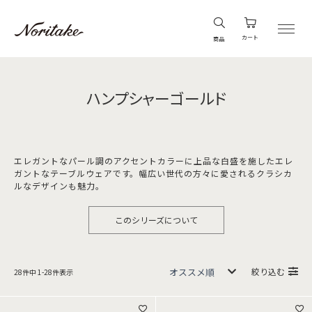
カート
商品
ハンプシャーゴールド
エレガントなパール調のアクセントカラーに上品な白盛を施したエレ
ガントなテーブルウェアです。幅広い世代の方々に愛されるクラシカ
ルなデザインも魅力。
このシリーズについて
絞り込む
28
件中
1
-
28
件表示