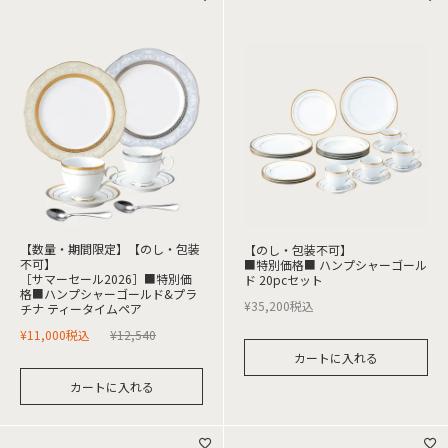
【数量・期間限定】【のし・包装
【のし・包装不可】
不可】
■特別価格■ ハンプシャーゴール
［サマーセール2026］■特別価
ド 20pcセット
格■ハンプシャーゴールド&プラ
¥
35,200
税込
チナ ティータイムペア
¥
11,000
税込
¥
12,540
カートに入れる
カートに入れる