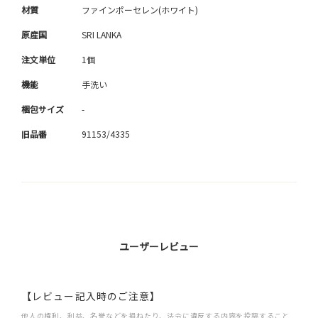
材質
ファインポーセレン(ホワイト)
原産国
SRI LANKA
注文単位
1個
機能
手洗い
梱包サイズ
-
旧品番
91153/4335
ユーザーレビュー
【レビュー記入時のご注意】
他人の権利、利益、名誉などを損ねたり、法令に違反する内容を投稿すること