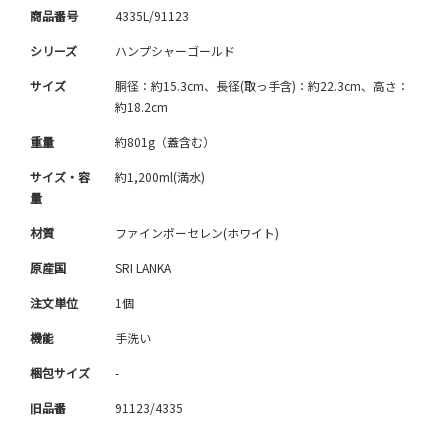
商品番号
4335L/91123
シリーズ
ハンプシャーゴールド
サイズ
胴径：約15.3cm、長径(取っ手含)：約22.3cm、高さ：
約18.2cm
重量
約801g（蓋含む）
サイズ・容
約1,200ml(満水)
量
材質
ファインポーセレン(ホワイト)
原産国
SRI LANKA
注文単位
1個
機能
手洗い
梱包サイズ
-
旧品番
91123/4335