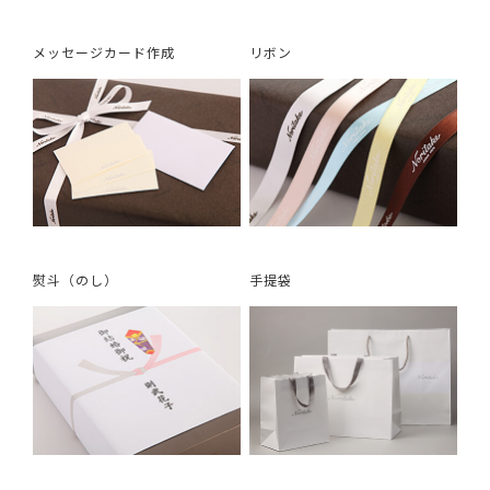
メッセージカード作成
リボン
熨斗（のし）
手提袋