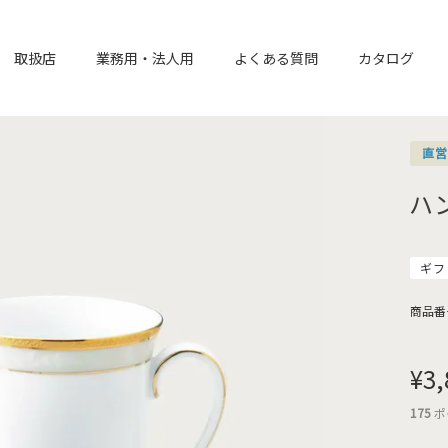
取扱店
業務用・法人用
よくある質問
カタログ
直
ハ
ギフ
商品番
¥
3,
175
ポ