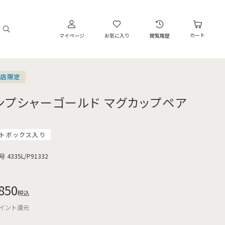
カート
マイページ
お気に入り
閲覧履歴
営店限定
ンプシャーゴールド マグカップペア
トボックス入り
号
4335L/P91332
850
税込
イント還元