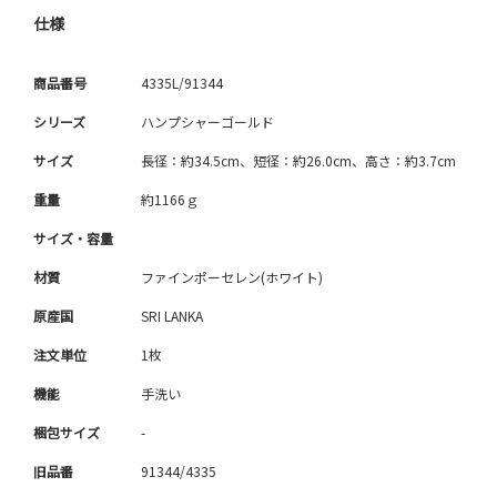
仕様
商品番号
4335L/91344
シリーズ
ハンプシャーゴールド
サイズ
長径：約34.5cm、短径：約26.0cm、高さ：約3.7cm
重量
約1166ｇ
サイズ・容量
材質
ファインポーセレン(ホワイト)
原産国
SRI LANKA
注文単位
1枚
機能
手洗い
梱包サイズ
-
旧品番
91344/4335