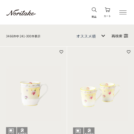
カート
商品
再検索
3466
件中
241
-
300
件表示