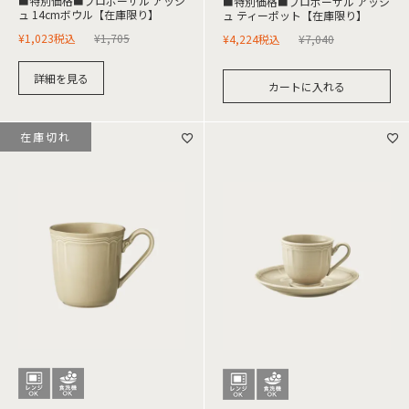
■特別価格■プロポーザル アッシ
■特別価格■プロポーザル アッシ
ュ 14cmボウル【在庫限り】
ュ ティーポット【在庫限り】
¥
1,023
税込
¥
1,705
¥
4,224
税込
¥
7,040
詳細を見る
カートに入れる
在庫切れ