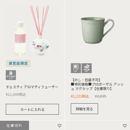
直営店限定
【のし・包装不可】
■特別価格■プロポーザル アッシ
チェスティ アロマディフューザー
ュ マグカップ【在庫限り】
¥
11,000
税込
¥
1,221
税込
¥
2,035
詳細を見る
カートに入れる
在庫切れ