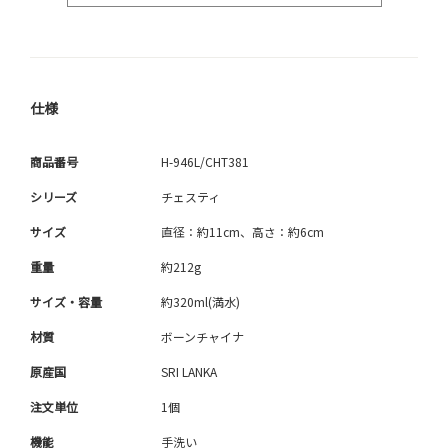
仕様
商品番号
H-946L/CHT381
シリーズ
チェスティ
サイズ
直径：約11cm、高さ：約6cm
重量
約212g
サイズ・容量
約320ml(満水)
材質
ボーンチャイナ
原産国
SRI LANKA
注文単位
1個
機能
手洗い