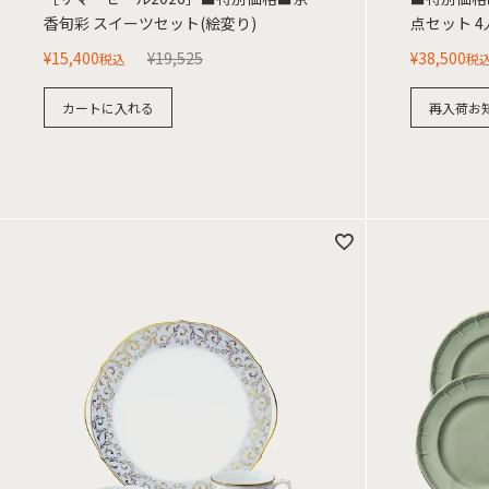
香旬彩 スイーツセット(絵変り)
点セット 4
¥
15,400
¥
19,525
¥
38,500
税込
税
カートに入れる
再入荷お