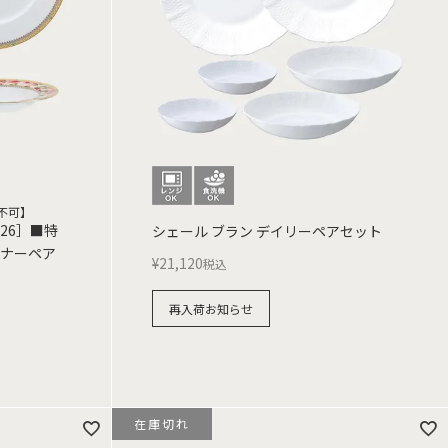
不可】
26］■特
シェール ブラン デイリーペアセット
ィナーペア
¥
21,120
税込
再入荷お知らせ
在庫切れ