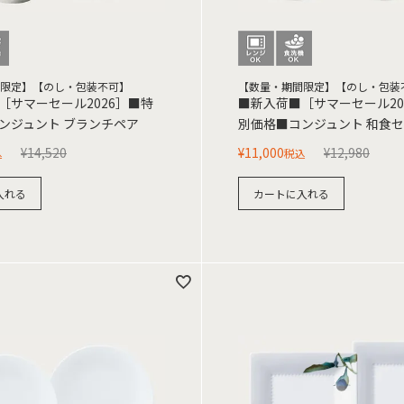
限定】【のし・包装不可】
【数量・期間限定】【のし・包装
［サマーセール2026］■特
■新入荷■［サマーセール20
ンジュント ブランチペア
別価格■コンジュント 和食
¥
14,520
¥
11,000
¥
12,980
込
税込
入れる
カートに入れる