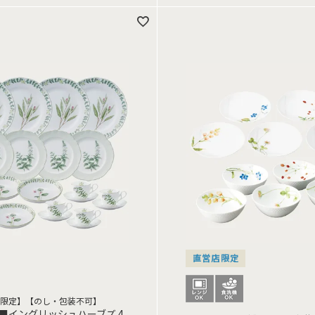
直営店限定
限定】【のし・包装不可】
■イングリッシュハーブズ 4