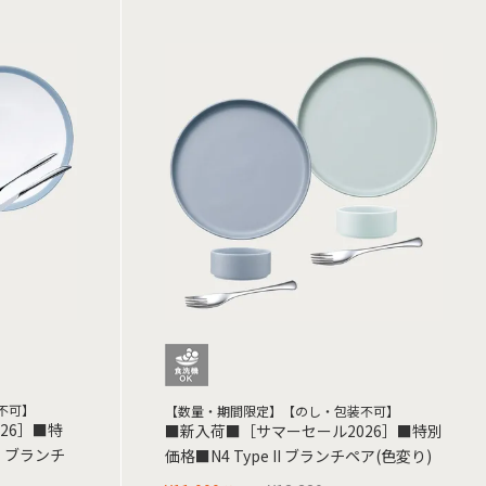
不可】
【数量・期間限定】【のし・包装不可】
26］■特
■新入荷■［サマーセール2026］■特別
 ブランチ
価格■N4 Type II ブランチペア(色変り)