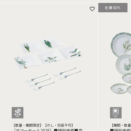
在庫切れ
【数量・期間限定】【のし・包装不可】
【期間・数量
［サマーセール2026］■特別価格■京
■特別価格