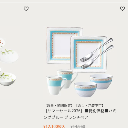
【数量・期間限定】【のし・包装不可】
［サマーセール2026］■特別価格■ハミ
ングブルー ブランチペア
¥
12,100
¥
14,960
税込