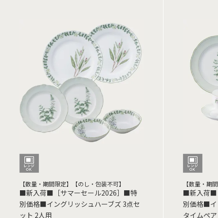
【数量・期間限定】【のし・包装不可】
【数量・期間
■新入荷■［サマーセール2026］■特
■新入荷■
別価格■イングリッシュハーブズ 3点セ
別価格■イ
ット 2人用
タイムペア