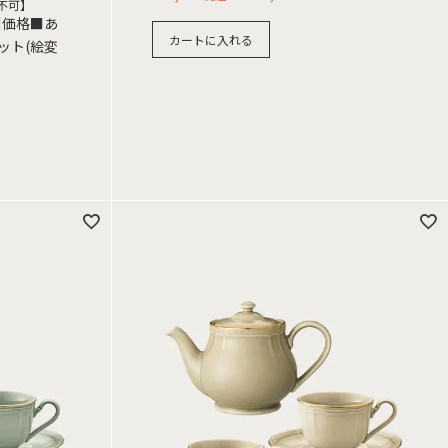
不可】
別価格■あ
カートに入れる
ット(絵変