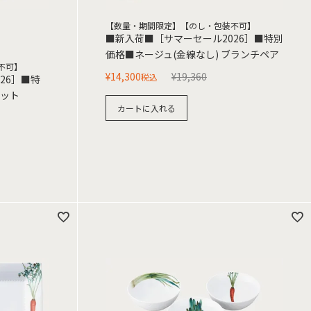
【数量・期間限定】【のし・包装不可】
■新入荷■［サマーセール2026］■特別
価格■ネージュ(金線なし) ブランチペア
不可】
¥
14,300
¥
19,360
税込
26］■特
セット
カートに入れる