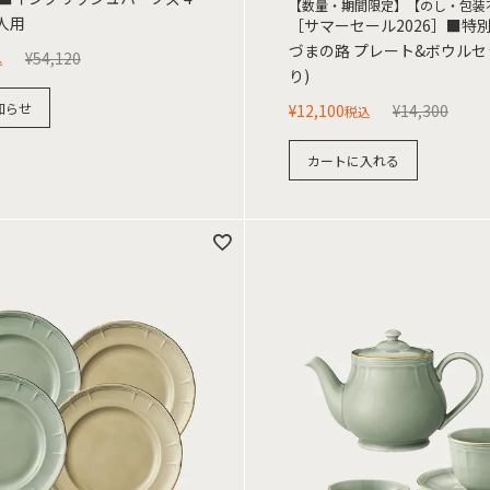
【数量・期間限定】【のし・包装
人用
［サマーセール2026］■特
づまの路 プレート&ボウルセ
¥
54,120
込
り)
知らせ
¥
12,100
¥
14,300
税込
カートに入れる