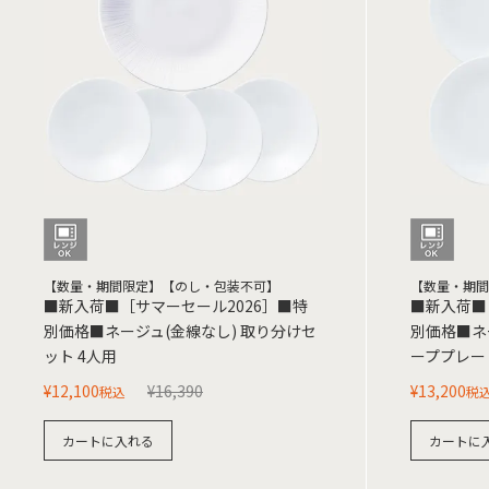
【数量・期間限定】【のし・包装不可】
【数量・期間
■新入荷■［サマーセール2026］■特
■新入荷■
別価格■ネージュ(金線なし) 取り分けセ
別価格■ネー
ット 4人用
ーププレー
¥
12,100
¥
16,390
¥
13,200
税込
税
カートに入れる
カートに