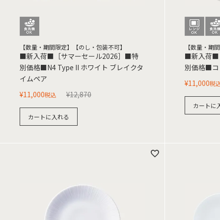
【数量・期間限定】【のし・包装不可】
【数量・期間
■新入荷■［サマーセール2026］■特
■新入荷■
別価格■N4 Type II ホワイト ブレイクタ
別価格■コ
イムペア
¥
11,000
税
¥
11,000
¥
12,870
税込
カートに
カートに入れる