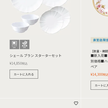
直営店限
【数量・期間
シェール ブラン スターターセット
■新入荷■
別価格■ハ
¥
14,850
税込
ペア
¥
14,300
カートに入れる
税
カートに