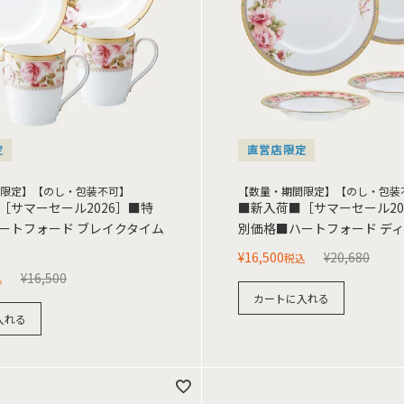
定
直営店限定
限定】【のし・包装不可】
【数量・期間限定】【のし・包装
［サマーセール2026］■特
■新入荷■［サマーセール20
ートフォード ブレイクタイム
別価格■ハートフォード デ
¥
16,500
¥
20,680
税込
¥
16,500
込
カートに入れる
入れる