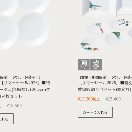
限定】【のし・包装不可】
【数量・期間限定】【のし・包装
［サマーセール2026］■特
［サマーセール2026］■特
ジュ(金線なし) 20.5cmク
香旬彩 取り皿セット(絵変り)
ト4枚セット
¥
13,200
¥
15,400
税込
¥
16,500
込
カートに入れる
入れる