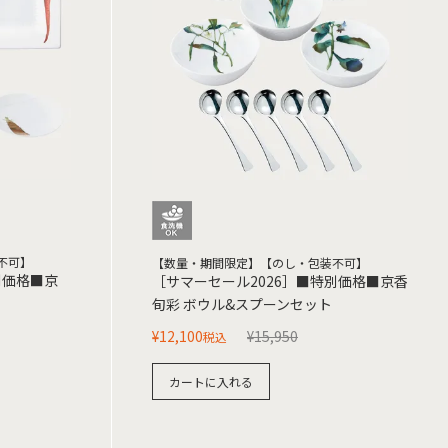
不可】
【数量・期間限定】【のし・包装不可】
別価格■京
［サマーセール2026］■特別価格■京香
旬彩 ボウル&スプーンセット
¥
12,100
¥
15,950
税込
カートに入れる