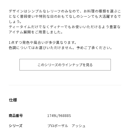
デザインはシンプルなレリーフのみなので、お料理の種類を選ぶこ
となく普段使いや特別な日のおもてなしのシーンでも大活躍するで
しょう。
ティータイムだけでなくディナーでもお使いいただけるよう豊富な
アイテム展開をご用意しました。
1点ずつ発色や風合いが多少異なります。
色調についてはお選びいただけません。予めご了承ください。
このシリーズのラインナップを見る
仕様
商品番号
1749L/96888S
シリーズ
プロポーザル アッシュ