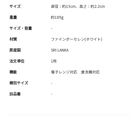
サイズ
直径：約15cm、高さ：約2.2cm
重量
約189g
サイズ・容量
-
材質
ファインポーセレン(ホワイト)
原産国
SRI LANKA
注文単位
1枚
機能
電子レンジ対応 食洗機対応
梱包サイズ
-
旧品番
-