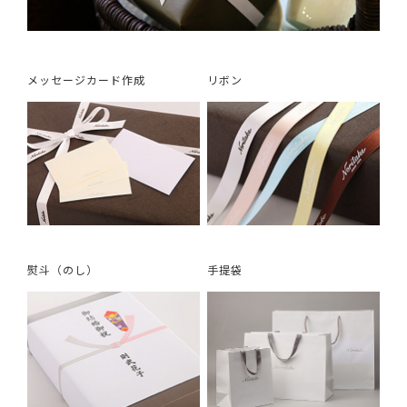
メッセージカード作成
リボン
熨斗（のし）
手提袋