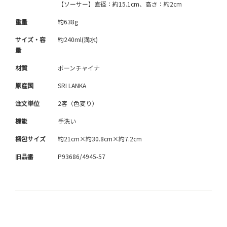
【ソーサー】直径：約15.1cm、高さ：約2cm
重量
約638g
サイズ・容
約240ml(満水)
量
材質
ボーンチャイナ
原産国
SRI LANKA
注文単位
2客（色変り）
機能
手洗い
梱包サイズ
約21cm×約30.8cm×約7.2cm
旧品番
P93686/4945-57