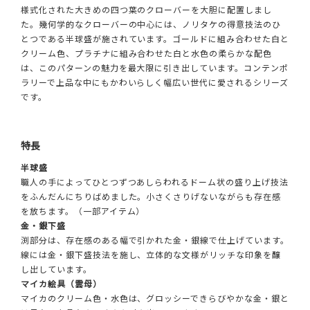
様式化された大きめの四つ葉のクローバーを大胆に配置しまし
た。幾何学的なクローバーの中心には、ノリタケの得意技法のひ
とつである半球盛が施されています。ゴールドに組み合わせた白と
クリーム色、プラチナに組み合わせた白と水色の柔らかな配色
は、このパターンの魅力を最大限に引き出しています。コンテンポ
ラリーで上品な中にもかわいらしく幅広い世代に愛されるシリーズ
です。
特長
半球盛
職人の手によってひとつずつあしらわれるドーム状の盛り上げ技法
をふんだんにちりばめました。小さくさりげないながらも存在感
を放ちます。（一部アイテム）
金・銀下盛
渕部分は、存在感のある幅で引かれた金・銀線で仕上げています。
線には金・銀下盛技法を施し、立体的な文様がリッチな印象を醸
し出しています。
マイカ絵具（雲母）
マイカのクリーム色・水色は、グロッシーできらびやかな金・銀と