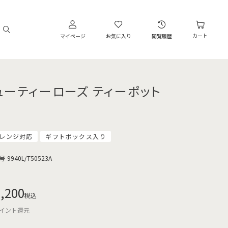
カート
マイページ
お気に入り
閲覧履歴
ューティーローズ ティーポット
レンジ対応
ギフトボックス入り
号
9940L/T50523A
,200
税込
イント還元