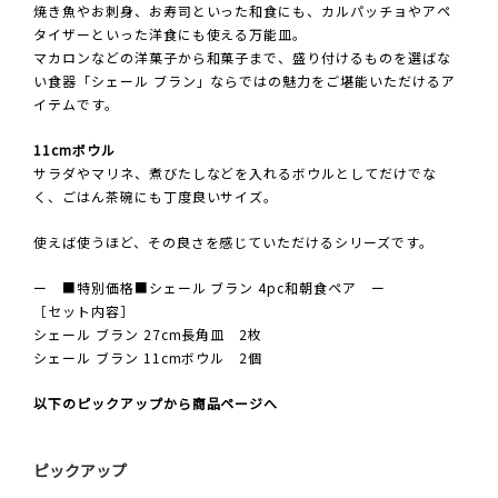
焼き魚やお刺身、お寿司といった和食にも、カルパッチョやアペ
タイザーといった洋食にも使える万能皿。
マカロンなどの洋菓子から和菓子まで、盛り付けるものを選ばな
い食器「シェール ブラン」ならではの魅力をご堪能いただけるア
イテムです。
11cmボウル
サラダやマリネ、煮びたしなどを入れるボウルとしてだけでな
く、ごはん茶碗にも丁度良いサイズ。
使えば使うほど、その良さを感じていただけるシリーズです。
ー ■特別価格■シェール ブラン 4pc和朝食ペア ー
［セット内容］
シェール ブラン 27cm長角皿 2枚
シェール ブラン 11cmボウル 2個
以下のピックアップから商品ページへ
ピックアップ