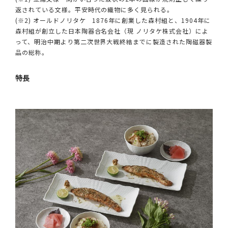
返されている文様。平安時代の織物に多く見られる。
(※2) オールドノリタケ 1876年に創業した森村組と、1904年に
森村組が創立した日本陶器合名会社（現 ノリタケ株式会社）によ
って、明治中期より第二次世界大戦終結までに製造された陶磁器製
品の総称。
特長