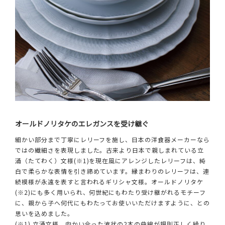
オールドノリタケのエレガンスを受け継ぐ
細かい部分まで丁寧にレリーフを施し、日本の洋食器メーカーなら
ではの繊細さを表現しました。古来より日本で親しまれている立
涌（たてわく）文様(※1)を現在風にアレンジしたレリーフは、純
白で柔らかな表情を引き締めています。縁まわりのレリーフは、連
続模様が永遠を表すと言われるギリシャ文様。オールドノリタケ
(※2)にも多く用いられ、何世紀にもわたり受け継がれるモチーフ
に、親から子へ何代にもわたってお使いいただけますように、との
思いを込めました。
(※1) 立涌文様 向かい合った波状の2本の曲線が規則正しく繰り