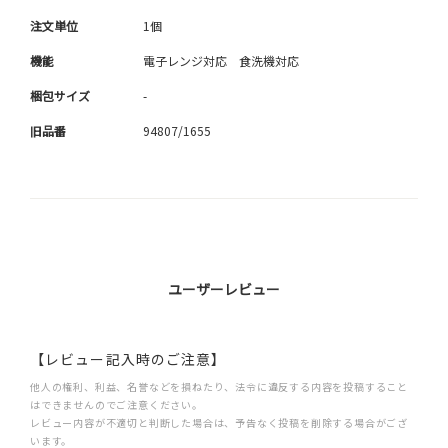
注文単位
1個
機能
電子レンジ対応 食洗機対応
梱包サイズ
-
旧品番
94807/1655
ユーザーレビュー
【レビュー記入時のご注意】
他人の権利、利益、名誉などを損ねたり、法令に違反する内容を投稿すること
はできませんのでご注意ください。
レビュー内容が不適切と判断した場合は、予告なく投稿を削除する場合がござ
います。