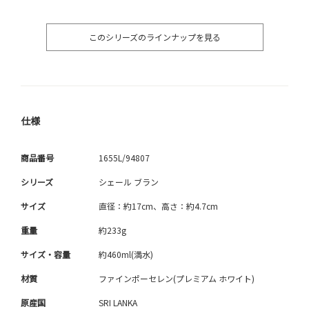
このシリーズのラインナップを見る
仕様
商品番号
1655L/94807
シリーズ
シェール ブラン
サイズ
直径：約17cm、高さ：約4.7cm
重量
約233g
サイズ・容量
約460ml(満水)
材質
ファインポーセレン(プレミアム ホワイト)
原産国
SRI LANKA