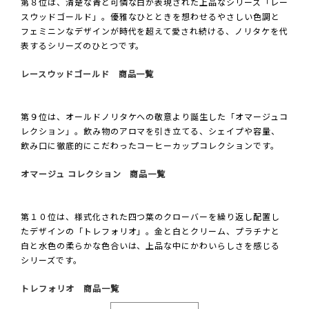
第８位は、清楚な青と可憐な白が表現された上品なシリーズ「レー
スウッドゴールド」。優雅なひとときを想わせるやさしい色調と
フェミニンなデザインが時代を超えて愛され続ける、ノリタケを代
表するシリーズのひとつです。
レースウッドゴールド 商品一覧
第９位は、オールドノリタケへの敬意より誕生した「オマージュコ
レクション」。飲み物のアロマを引き立てる、シェイプや容量、
飲み口に徹底的にこだわったコーヒーカップコレクションです。
オマージュ コレクション 商品一覧
第１０位は、様式化された四つ葉のクローバーを繰り返し配置し
たデザインの「トレフォリオ」。金と白とクリーム、プラチナと
白と水色の柔らかな色合いは、上品な中にかわいらしさを感じる
シリーズです。
トレフォリオ 商品一覧