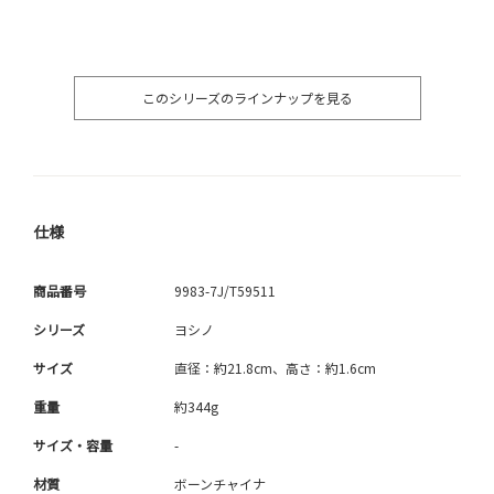
このシリーズのラインナップを見る
仕様
商品番号
9983-7J/T59511
シリーズ
ヨシノ
サイズ
直径：約21.8cm、高さ：約1.6cm
重量
約344g
サイズ・容量
-
材質
ボーンチャイナ