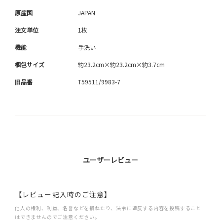
原産国
JAPAN
注文単位
1枚
機能
手洗い
梱包サイズ
約23.2cm×約23.2cm×約3.7cm
旧品番
T59511/9983-7
ユーザーレビュー
【レビュー記入時のご注意】
他人の権利、利益、名誉などを損ねたり、法令に違反する内容を投稿すること
はできませんのでご注意ください。