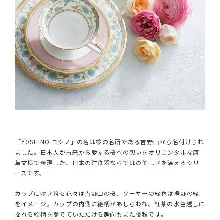
「YOSHINO ヨシノ」の名は桜の名所である吉野山から名付けられ
ました。日本人が古来から愛する桜への想いをオリエンタルな唐
草文様で表現した、日本の洋食器ならではの美しさを湛えるシリ
ーズです。
カップに咲き誇る花々は吉野山の桜、ソーサーの緑色は裾野の緑
をイメージ。カップの内側に絵柄があしらわれ、紅茶の水色越しに
揺れる絵柄を愛でていただける趣向もまた優雅です。