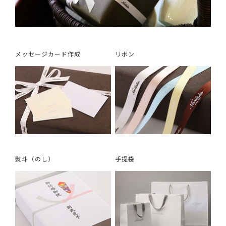
メッセージカード作成
リボン
熨斗（のし）
手提袋