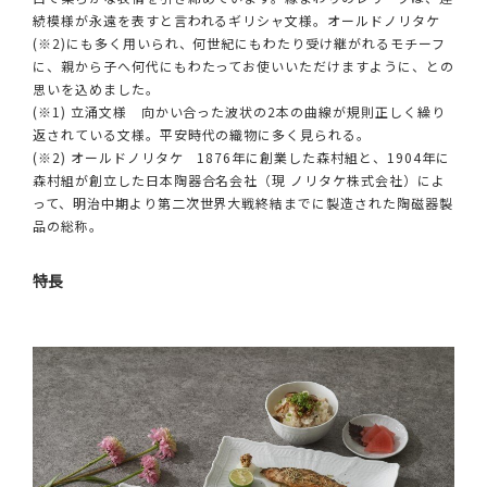
続模様が永遠を表すと言われるギリシャ文様。オールドノリタケ
(※2)にも多く用いられ、何世紀にもわたり受け継がれるモチーフ
に、親から子へ何代にもわたってお使いいただけますように、との
思いを込めました。
(※1) 立涌文様 向かい合った波状の2本の曲線が規則正しく繰り
返されている文様。平安時代の織物に多く見られる。
(※2) オールドノリタケ 1876年に創業した森村組と、1904年に
森村組が創立した日本陶器合名会社（現 ノリタケ株式会社）によ
って、明治中期より第二次世界大戦終結までに製造された陶磁器製
品の総称。
特長