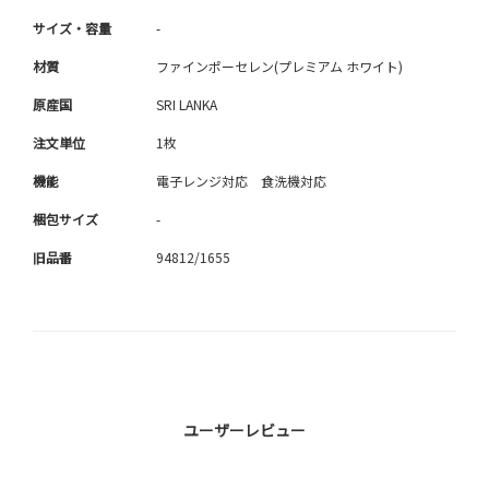
サイズ・容量
-
材質
ファインポーセレン(プレミアム ホワイト)
原産国
SRI LANKA
注文単位
1枚
機能
電子レンジ対応 食洗機対応
梱包サイズ
-
旧品番
94812/1655
ユーザーレビュー