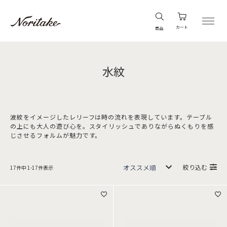
カート
商品
水紋
波紋をイメージしたレリーフは時の流れを表現しています。テーブル
の上にも大人の遊び心を。スタイリッシュでありながらぬくもりを感
じさせるフォルムが魅力です。
絞り込む
17
件中
1
-
17
件表示