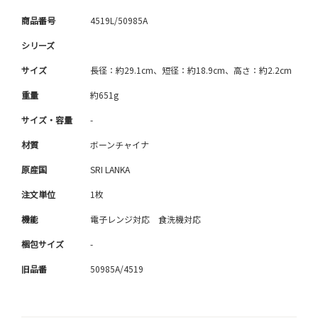
商品番号
4519L/50985A
シリーズ
サイズ
長径：約29.1cm、短径：約18.9cm、高さ：約2.2cm
重量
約651g
サイズ・容量
-
材質
ボーンチャイナ
原産国
SRI LANKA
注文単位
1枚
機能
電子レンジ対応 食洗機対応
梱包サイズ
-
旧品番
50985A/4519